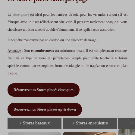
Le
store plissé
est idéal pour les fenêtres de toit, pour les vérandas surtout s'il est
fabriqué avec un tissu réfléchissant côté vitre. Il peut être totalement opaque si vous
choisissez un tissu alvéolé doublé d'aluminium. Il se replie façon accordéon.
Il peut être manœuvré par un cordon ou une chaînette de tirage.
Avantage
: Son
encombrement est minimum
quand il est complètement remonté.
De plus ce type de store est parfaitement adapté pour toute fenêtre à la forme
spéciale comme par exemple en forme de triangle ou de trapèze ou encore en plan
incliné.
Découvrez nos Stores plissés classiques
Découvrez nos Stores plissés up & down
> Stores bateaux
> Stores enrouleurs
> 