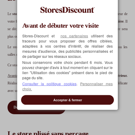
Le
store bateau
se déplie par bandes horizontales régulières sur toute la hauteur de
votre fenêtre. Ainsi il recouvre plus ou moins votre fenêtre pour
doser la lumière
. Il
Avant de débuter votre visite
se décline en de nombreuses matières et coloris. Selon le modèle, votre store sera
Stores-Discount et
nos partenaires
utilisent des
plus ou moins tamisant, plus ou moins occultant.
traceurs pour vous proposer des offres ciblées,
adaptées à vos centres d'intérêt, de réaliser des
Le store bateau est particulièrement adapté pour les cuisines, les bureaux ou les
mesures d'audience, des publicités personnalisées et
salles de bains.
de partager sur les réseaux sociaux.
Nous conservons votre choix pendant 6 mois. Vous
Ce store se manœuvre à l'aide d'une chaînette, d'un cordon ou d'un moteur.
pouvez changer d'avis à tout moment en cliquant sur le
lien "Utilisation des cookies" présent dans le pied de
Avantage
: Le store bateau est la solution idéale pour
revivifier votre intérieur.
page du site.
Consulter la politique cookies
.
Personnaliser mes
Réalisé en tissu, il est facile à entretenir. Il permet d'offrir une atmosphère délicate
choix.
avec une bonne protection solaire.
Accepter & fermer
Découvrez nos Stores bateaux
Le store plissé sans perçage