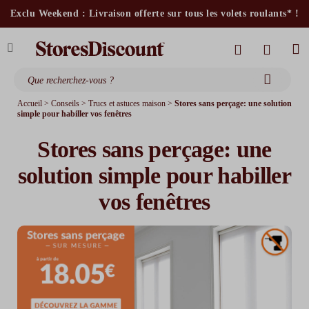
stores intérieurs et volets motorisés*
Exclu Weekend : Livraison offerte sur tous les volets roulants* !
stores bannes standards
moustiquaires
Accueil
>
Conseils
>
Trucs et astuces maison
>
Stores sans perçage: une solution
simple pour habiller vos fenêtres
Stores sans perçage: une
solution simple pour habiller
vos fenêtres