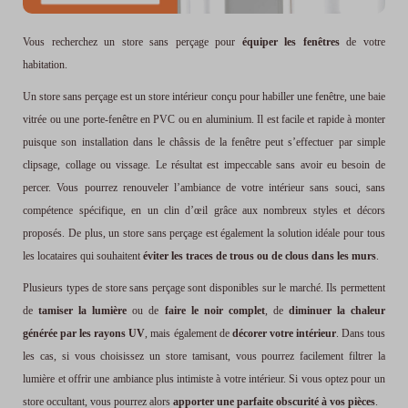
Vous recherchez un store sans perçage pour
équiper les fenêtres
de votre
habitation.
Un store sans perçage est un store intérieur conçu pour habiller une fenêtre, une baie
vitrée ou une porte-fenêtre en PVC ou en aluminium. Il est facile et rapide à monter
puisque son installation dans le châssis de la fenêtre peut s’effectuer par simple
clipsage, collage ou vissage. Le résultat est impeccable sans avoir eu besoin de
percer. Vous pourrez renouveler l’ambiance de votre intérieur sans souci, sans
compétence spécifique, en un clin d’œil grâce aux nombreux styles et décors
proposés. De plus, un store sans perçage est également la solution idéale pour tous
les locataires qui souhaitent
éviter les traces de trous ou de clous dans les murs
.
Plusieurs types de store sans perçage sont disponibles sur le marché. Ils permettent
de
tamiser la lumière
ou de
faire le noir complet
, de
diminuer la chaleur
générée par les rayons UV
, mais également de
décorer votre intérieur
. Dans tous
les cas, si vous choisissez un store tamisant, vous pourrez facilement filtrer la
lumière et offrir une ambiance plus intimiste à votre intérieur. Si vous optez pour un
store occultant, vous pourrez alors
apporter une parfaite obscurité à vos pièces
.