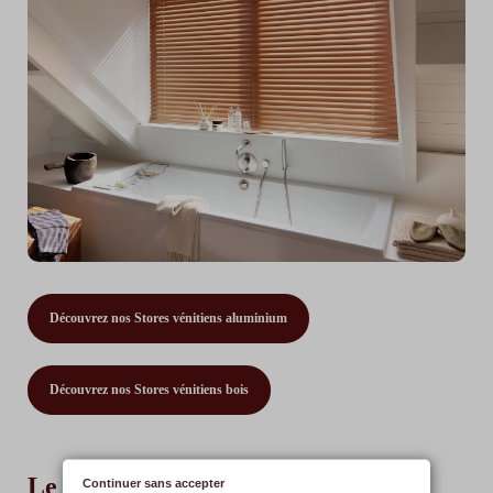
Découvrez nos Stores vénitiens aluminium
Découvrez nos Stores vénitiens bois
Le store bateau sans perçage
Continuer sans accepter