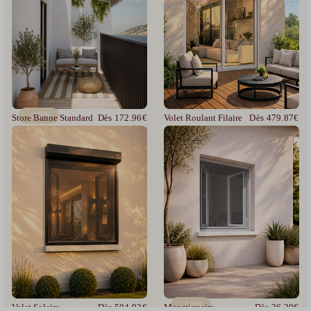
-30%
Store Banne Standard
Dès 172.96€
Volet Roulant Filaire
Dès 479.87€
245.89€
-10%
Volet Solaire
Dès 504.92€
Moustiquaire
Dès 26.29€