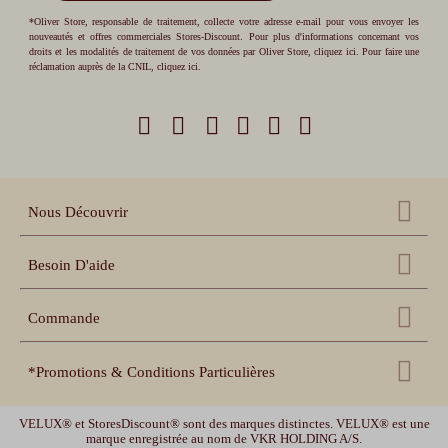
*Oliver Store, responsable de traitement, collecte votre adresse e-mail pour vous envoyer les
nouveautés et offres commerciales Stores-Discount. Pour plus d'informations concernant vos
droits et les modalités de traitement de vos données par Oliver Store,
cliquez ici
. Pour faire une
réclamation auprès de la CNIL,
cliquez ici
.
Nous Découvrir
Qui sommes nous ?
Besoin D'aide
Nos références
Nous contacter
Échantillons gratuits
Commande
Centre d'aide
Accessoires
Récupération panier
Nos conseils pratiques
*Promotions & Conditions Particulières
Espace pro revendeur
Suivi de commande
Notices de pose et prise
de mesure
Espace collectivités
MOTOR10
-10% sur les volets roulants, les stores enrouleurs et les stores bateaux
Délais de livraison et
garanties
VELUX® et StoresDiscount® sont des marques distinctes. VELUX® est une
Vidéos de pose
avec le code promotionnel MOTOR10. Offre valable jusqu'au 12/08/2026 -10h.
marque enregistrée au nom de VKR HOLDING A/S.