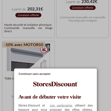
230,42€
à partir de
Livraison offerte
202,31€
à partir de
Livraison offerte
Commande manuelle via manivelle
Moustiquaire intégrée
Haute sécurité et isolation phonique
Commande manuelle via tirage
direct
-10% avec MOTOR10
Continuer sans accepter
Volet roulant moustiquaire sangle
Sur Mesure
Avant de débuter votre visite
118,82€
à partir de
Livraison offerte
Stores-Discount et
nos partenaires
utilisent des
traceurs pour vous proposer des offres ciblées,