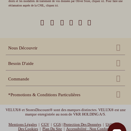
droits et les modalités de traitement de vos données par Oliver Store,
cliquez ici
. Pour faire une
réclamation auprès de la CNIL,
cliquez ici
.
Nous Découvrir
Qui sommes nous ?
Besoin D'aide
Nos références
Nous contacter
Échantillons gratuits
Commande
Centre d'aide
Accessoires
Récupération panier
Nos conseils pratiques
*Promotions & Conditions Particulières
Espace pro revendeur
Suivi de commande
Notices de pose et prise
de mesure
Espace collectivités
Livraison offerte
uniquement sur les volets roulants. Livraison offerte en France
Délais de livraison et
garanties
VELUX® et StoresDiscount® sont des marques distinctes. VELUX® est une
Vidéos de pose
métropolitaine (hors Corse, Belgique, et Luxembourg). Offre valable jusqu'au
marque enregistrée au nom de VKR HOLDING A/S.
10/08/2026 -10h.
Mentions Légales
|
CGV
|
CGS
|
Protection Des Données
|
Utilisation
MOTOR10
-10% sur les volets roulants, les stores enrouleurs et les stores bateaux
Des Cookies
|
Plan Du Site
|
Accessibilité : Non Conforme