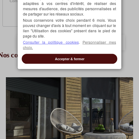
Commande manuelle via sangle
adaptées à vos centres d'intérêt, de réaliser des
Moustiquaire intégrée
mesures d'audience, des publicités personnalisées et
de partager sur les réseaux sociaux.
Nous conservons votre choix pendant 6 mois. Vous
pouvez changer d'avis à tout moment en cliquant sur le
lien "Utilisation des cookies" présent dans le pied de
page du site.
Consulter la politique cookies
.
Personnaliser mes
> Quel volet roulant choisir ?
choix.
Nos conseils pratiques
Accepter & fermer