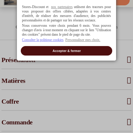
Stores-Discount et
nos partenaires
utilisent des traceurs pour
vous proposer des offres ciblées, adaptées à vos centres
d'intérêt, de réaliser des mesures d'audience, des publicités
personnalisées et de partager sur les réseaux sociaux.
Nous conservons votre choix pendant 6 mois. Vous pouvez
Garantie
Expédié sous
Livraison
changer d'avis à tout moment en cliquant sur le lien "Utilisation
5 ans
10 à 15 jours ouvrés
offerte*
des cookies" présent dans le pied de page du site.
Consulter la politique cookies
.
Personnaliser mes choix.
Accepter & fermer
Présentation
Matières
Coffre
Commande