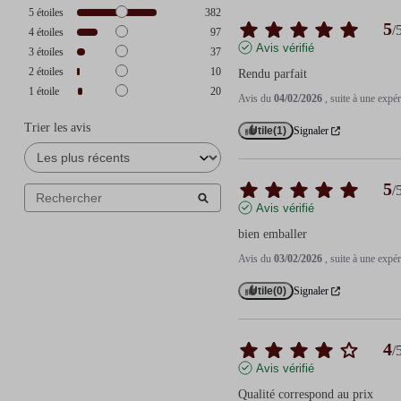
5
étoiles
382
5
/
4
étoiles
97
Avis vérifié
3
étoiles
37
2
étoiles
10
Rendu parfait
1
étoile
20
Avis du
04/02/2026
, suite à une exp
Trier les avis
Utile
(1)
Signaler
5
/
Avis vérifié
bien emballer
Avis du
03/02/2026
, suite à une exp
Utile
(0)
Signaler
4
/
Avis vérifié
Qualité correspond au prix