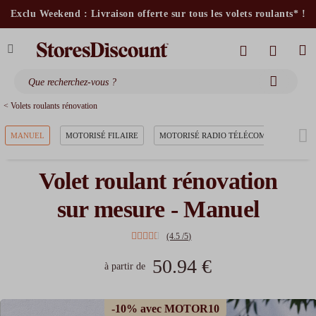
stores intérieurs et volets motorisés*
Exclu Weekend : Livraison offerte sur tous les volets roulants* !
stores bannes standards
moustiquaires
< Volets roulants rénovation
MANUEL
MOTORISÉ FILAIRE
MOTORISÉ RADIO TÉLÉCOMMANDÉ
Volet roulant rénovation
sur mesure - Manuel
(4.5 /5)
50.94 €
à partir de
-10% avec MOTOR10