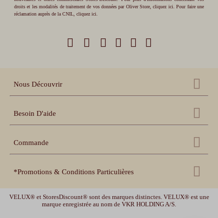
droits et les modalités de traitement de vos données par Oliver Store,
cliquez ici
. Pour faire une
réclamation auprès de la CNIL,
cliquez ici
.
Nous Découvrir
Qui sommes nous ?
Besoin D'aide
Nos références
Nous contacter
Échantillons gratuits
Commande
Centre d'aide
Accessoires
Récupération panier
Nos conseils pratiques
*Promotions & Conditions Particulières
Espace pro revendeur
Suivi de commande
Notices de pose et prise
de mesure
Livraison offerte
uniquement sur les volets roulants. Livraison offerte en France
Espace collectivités
Délais de livraison et
garanties
VELUX® et StoresDiscount® sont des marques distinctes. VELUX® est une
métropolitaine (hors Corse, Belgique, et Luxembourg). Offre valable jusqu'au
Vidéos de pose
marque enregistrée au nom de VKR HOLDING A/S.
10/08/2026 -10h.