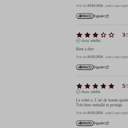
Avis du
03/02/2026
, suite à une exp
Utile
(1)
Signaler
3
/
Avis vérifié
Rien a dire
Avis du
01/02/2026
, suite à une exp
Utile
(1)
Signaler
5
/
Avis vérifié
Le volet a. L'air de bonne qualit
Très bien emballé et protégé.
Avis du
01/02/2026
, suite à une exp
Utile
(0)
Signaler