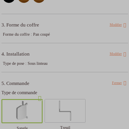
3. Forme du coffre
Modifier
Forme du coffre
:
Pan coupé
4. Installation
Modifier
Type de pose
:
Sous linteau
5. Commande
Fermer
Type de commande
Choisissez votre moyen de financement
Oney en 3x
Oney en 4x
Paypal en 4x
Payez
sans frais
avec
De 100€ à
De 100€ à
Treuil
Sangle