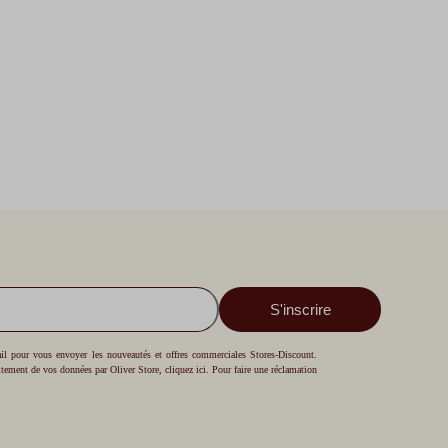
S'inscrire
mail pour vous envoyer les nouveautés et offres commerciales Stores-Discount.
aitement de vos données par Oliver Store,
cliquez ici
. Pour faire une réclamation