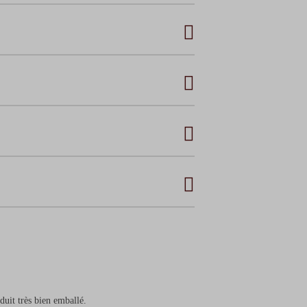
.71
€
8.82
€
duit très bien emballé.