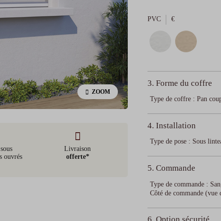
PVC
€
3. Forme du coffre
ZOOM
Type de coffre
:
Pan cou
4. Installation
Type de pose
:
Sous linte
 sous
Livraison
s ouvrés
offerte*
5. Commande
Type de commande
:
San
Côté de commande (vue de
6. Option sécurité