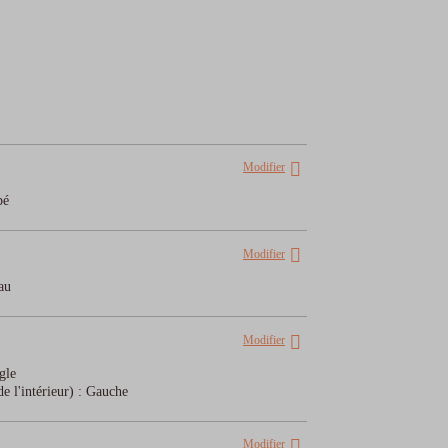
Modifier
pé
Modifier
au
Modifier
gle
 l'intérieur)
:
Gauche
Modifier