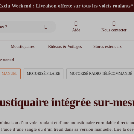
xclu Weekend : Livraison offerte sur tous les volets roulants*
stores intérieurs et volets motorisés*
stores bannes standards
moustiquaires
Aide
Nous contacter
Moustiquaires
Rideaux & Voilages
Stores extérieurs
re manuel
MANUEL
MOTORISÉ FILAIRE
MOTORISÉ RADIO-TÉLÉCOMMANDÉ
ustiquaire intégrée sur-me
mbinaison d’un volet roulant et d’une moustiquaire enroulable directem
l’aide d’une sangle ou d’un treuil dans sa version manuelle.
Lire la de