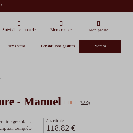
 !
Suivi de commande
Mon compte
Mon panier
Films vitre
Échantillons gratuits
Promos
sure - Manuel
(3.8 /5)
à partir de
ent intégrée dans
118.82 €
scription complète