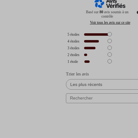
Basé sur
80
avis soumis à un
contrôle
Voir tous les avis sur ce site
5
étoiles
4
étoiles
3
étoiles
2
étoiles
1
étoile
Trier les avis