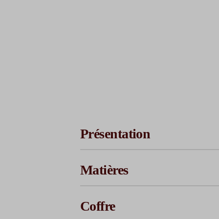
Choisisse
Payez avec
1ère mensualité (à la
commande)
2ème mensualité
Présentation
3ème mensualité
4ème mensualité
Coût total
Matières
Coffre