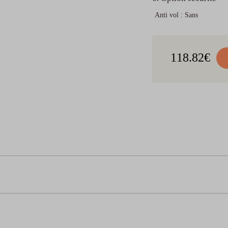
Anti vol
:
Sans
z votre moyen de financement
118.82
€
Oney en 3x
Oney en 4x
Paypa
sans
De 100€ à
De 100€ à
3 000€
3 000€
De 20
42.03
€
39.31
€
29
Dont
2.42
€ de coût de
Dont
9.60
€ de coût de
financement
financement
39.61
€
29.71
€
29
39.61
€
29.71
€
29