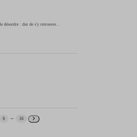
e désordre : dur de s'y retrouver...
6
16