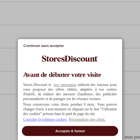
29.71
€
29
121.24
€
128.42
€
11
Continuer sans accepter
Avant de débuter votre visite
Stores-Discount et
nos partenaires
utilisent des traceurs pour
vous proposer des offres ciblées, adaptées à vos centres
d'intérêt, de réaliser des mesures d'audience, des publicités
personnalisées et de partager sur les réseaux sociaux.
Nous conservons votre choix pendant 6 mois. Vous pouvez
changer d'avis à tout moment en cliquant sur le lien "Utilisation
des cookies" présent dans le pied de page du site.
Consulter la politique cookies
.
Personnaliser mes choix.
5
/
5
Avis vérifié
Accepter & fermer
Toujours pas déballé, dans l'attente de poses fenêtres, mais pro