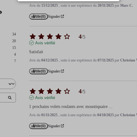
Avis du
15/12/2025
, suite à une expérience du
20/11/2025
par
Marc C.
Utile
(0)
Signaler
34
4
/
5
20
Avis vérifié
15
Satisfait
4
Avis du
04/12/2025
, suite à une expérience du
07/11/2025
par
Christian
7
Utile
(0)
Signaler
4
/
5
Avis vérifié
1 prochains volets roulants avec moustiquaire ...
Avis du
01/11/2025
, suite à une expérience du
04/10/2025
par
Christian
Utile
(0)
Signaler