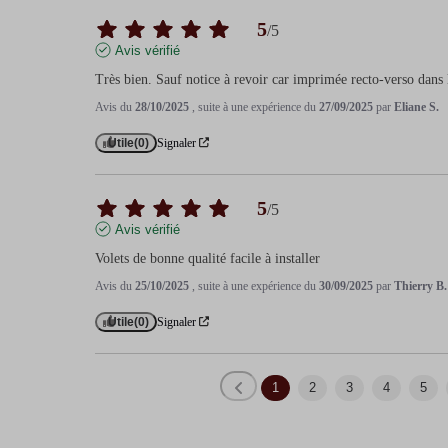
5
/
5
Avis vérifié
Très bien. Sauf notice à revoir car imprimée recto-verso dans l
Avis du
28/10/2025
, suite à une expérience du
27/09/2025
par
Eliane S.
Utile
(0)
Signaler
5
/
5
Avis vérifié
Volets de bonne qualité facile à installer
Avis du
25/10/2025
, suite à une expérience du
30/09/2025
par
Thierry B.
Utile
(0)
Signaler
1
2
3
4
5