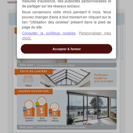
mesures d'audience, des publicités personnalisées et
tamiser ou occulter cette ouverture.
de partager sur les réseaux sociaux.
Nous conservons votre choix pendant 6 mois. Vous
pouvez changer d'avis à tout moment en cliquant sur le
lien "Utilisation des cookies" présent dans le pied de
page du site.
Consulter la politique cookies
.
Personnaliser mes
choix.
Accepter & fermer