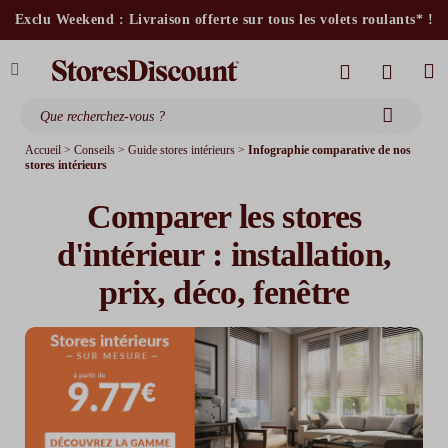
stores intérieurs et volets motorisés*
Exclu Weekend : Livraison offerte sur tous les volets roulants* !
stores bannes standards
moustiquaires
Accueil
>
Conseils
>
Guide stores intérieurs
>
Infographie comparative de nos
stores intérieurs
Comparer les stores
d'intérieur : installation,
prix, déco, fenêtre