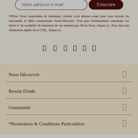
S'inscrire
*Oliver Store, responsable de traitement, collecte votre adresse e-mail pour vous envoyer les
nouveautés et offres commerciales Stores-Discount. Pour plus d'informations concernant vos
droits et les modalités de traitement de vos données par Oliver Store,
cliquez ici
. Pour faire une
réclamation auprès de la CNIL,
cliquez ici
.
Nous Découvrir
Qui sommes nous ?
Besoin D'aide
Nos références
Nous contacter
Échantillons gratuits
Commande
Centre d'aide
Accessoires
Récupération panier
Nos conseils pratiques
*Promotions & Conditions Particulières
Espace pro revendeur
Suivi de commande
Notices de pose et prise
de mesure
Espace collectivités
Livraison offerte
uniquement sur les volets roulants. Livraison offerte en France
Délais de livraison et
garanties