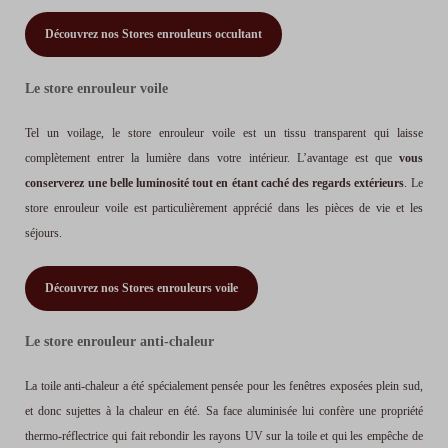
Découvrez nos Stores enrouleurs occultant
Le store enrouleur voile
Tel un voilage, le store enrouleur voile est un tissu transparent qui laisse
complètement entrer la lumière dans votre intérieur. L’avantage est que
vous
conserverez une belle luminosité tout en étant caché des regards extérieurs
. Le
store enrouleur voile est particulièrement apprécié dans les pièces de vie et les
séjours.
Découvrez nos Stores enrouleurs voile
Le store enrouleur anti-chaleur
La toile anti-chaleur a été spécialement pensée pour les fenêtres exposées plein sud,
et donc sujettes à la chaleur en été. Sa face aluminisée lui confère une propriété
thermo-réflectrice qui fait rebondir les rayons UV sur la toile et qui les empêche de