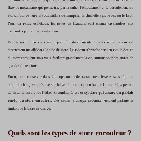
fixer le mécanisme qui permettra, par la suite, l’enroulement et le déroulement du
store. Pour ce faire, il vous suffira de manipuler la chaînette vers le bas ou le haut.
Pour un rendu esthétique,
les pattes de fixations sont ensuite dissimulées aux
extrémités par des caches-fixations
.
Bon à savoir :
si vous optez pour un store enrouleur motorisé, le moteur est
directement installé dans le tube du store. Le moteur n'entache ainsi en rien le design
du store enrouleur mais vous facilitera grandement la vie, surtout pour des stores de
grandes dimensions.
Enfin, pour conserver dans le temps une toile parfaitement lisse et sans pli, une
barre de charge
est présente sur le bas du tissu
, tout en bas de la toile. Cela permet
de lester le tissu et de l’étirer en continu. C’est
ce système qui assure un parfait
rendu du store enrouleur
. Des caches à chaque extrémité viennent parfaire la
finition de la barre de charge.
Quels sont les types de store enrouleur ?