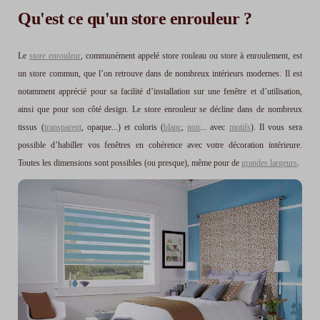
Qu'est ce qu'un store enrouleur ?
Le
store enrouleur
, communément appelé store rouleau ou store à enroulement, est
un store commun, que l’on retrouve dans de nombreux intérieurs modernes. Il est
notamment apprécié pour sa facilité d’installation sur une fenêtre et d’utilisation,
ainsi que pour son côté design. Le store enrouleur se décline dans de nombreux
tissus (
transparent
, opaque...) et coloris (
blanc
,
noir
... avec
motifs
). Il vous sera
possible d’habiller vos fenêtres en cohérence avec votre décoration intérieure.
Toutes les dimensions sont possibles (ou presque), même pour de
grandes largeurs
.