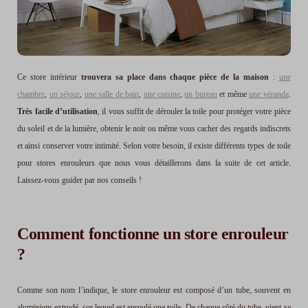
Ce store intérieur
trouvera sa place dans chaque pièce de la maison
:
une
chambre
,
un séjour
,
une salle de bain
,
une cuisine
,
un bureau
et même
une véranda
.
Très facile d’utilisation
, il vous suffit de dérouler la toile pour protéger votre pièce
du soleil et de la lumière, obtenir le noir ou même vous cacher des regards indiscrets
et ainsi conserver votre intimité. Selon votre besoin, il existe différents types de toile
pour stores enrouleurs que nous vous détaillerons dans la suite de cet article.
Laissez-vous guider par nos conseils !
Comment fonctionne un store enrouleur
?
Comme son nom l’indique, le store enrouleur est composé d’un tube, souvent en
aluminium extrudé, sur lequel est enroulé une toile. De chaque côté du tube, vient se