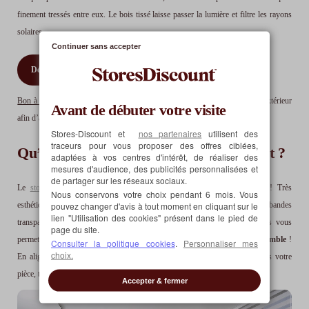
finement tressés entre eux. Le bois tissé laisse passer la lumière et filtre les rayons
solaires.
Continuer sans accepter
Découvrez nos Stores enrouleurs en bambou et bois tissé
Bon à savoir :
le store enrouleur bois tissé peut également être installé en extérieur
Avant de débuter votre visite
afin d’augmenter l’isolation thermique de la pièce.
Stores-Discount et
nos partenaires
utilisent des
traceurs pour vous proposer des offres ciblées,
Qu’est ce qu’un store enrouleur jour nuit ?
adaptées à vos centres d'intérêt, de réaliser des
mesures d'audience, des publicités personnalisées et
de partager sur les réseaux sociaux.
Le
store enrouleur jour nuit
est un petit bijou de décoration intérieure ! Très
Nous conservons votre choix pendant 6 mois. Vous
pouvez changer d'avis à tout moment en cliquant sur le
esthétique et élégant, il est aussi très pratique avec son tissu alternant bandes
lien "Utilisation des cookies" présent dans le pied de
transparentes et tamisantes. Cet astucieux système de bandes superposées vous
page du site.
permet de
doser l’entrée de lumière dans votre pièce comme bon vous semble
!
Consulter la politique cookies
.
Personnaliser mes
choix.
En alignant les bandes transparentes, vous faites le plein de luminosité dans votre
pièce, tandis que les bandes tamisantes vous protègent des regards indiscrets.
Accepter & fermer