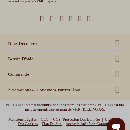
réclamation auprès de la CNIL,
cliquez ici
.
Nous Découvrir
Qui sommes nous ?
Besoin D'aide
Nos références
Nous contacter
Échantillons gratuits
Commande
Centre d'aide
Accessoires
Récupération panier
Nos conseils pratiques
*Promotions & Conditions Particulières
Espace pro revendeur
Suivi de commande
Notices de pose et prise
de mesure
Espace collectivités
MOTOR10
-10% sur les volets roulants, les stores enrouleurs et les stores bateaux
Délais de livraison et
garanties
VELUX® et StoresDiscount® sont des marques distinctes. VELUX® est une
Vidéos de pose
avec le code promotionnel MOTOR10. Offre valable jusqu'au 12/08/2026 -10h.
marque enregistrée au nom de VKR HOLDING A/S.
Déstockage :
Jusqu'à -30% sur nos stores bannes standards, et jusqu'à -20% sur nos
Mentions Légales
|
CGV
|
CGS
|
Protection Des Données
|
Utilisation
moustiquaires. Offre valable jusqu'au 26/08/2026 - 10h.
Des Cookies
|
Plan Du Site
|
Accessibilité : Non Conforme