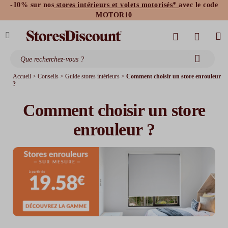
-10% sur nos
stores intérieurs et volets motorisés*
avec le code
stores bannes standards
moustiquaires
MOTOR10
Accueil
>
Conseils
>
Guide stores intérieurs
>
Comment choisir un store enrouleur
?
Comment choisir un store
enrouleur ?