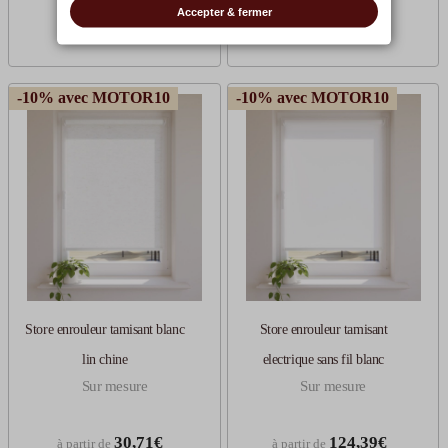
14,63€
14,63€
à partir de
à partir de
Accepter & fermer
-10% avec MOTOR10
-10% avec MOTOR10
Store enrouleur tamisant blanc
Store enrouleur tamisant
lin chine
electrique sans fil blanc
Sur mesure
Sur mesure
30,71€
124,39€
à partir de
à partir de