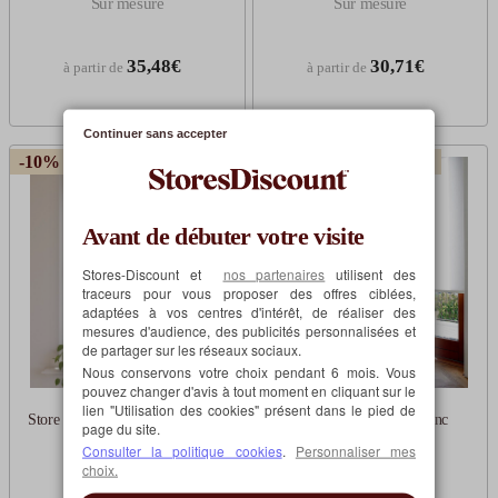
Sur mesure
Sur mesure
35,48€
30,71€
à partir de
à partir de
Continuer sans accepter
-10% avec MOTOR10
-10% avec MOTOR10
Avant de débuter votre visite
Stores-Discount et
nos partenaires
utilisent des
traceurs pour vous proposer des offres ciblées,
adaptées à vos centres d'intérêt, de réaliser des
mesures d'audience, des publicités personnalisées et
de partager sur les réseaux sociaux.
Nous conservons votre choix pendant 6 mois. Vous
pouvez changer d'avis à tout moment en cliquant sur le
lien "Utilisation des cookies" présent dans le pied de
Store enrouleur tamisant blanc
Store enrouleur tamisant blanc
page du site.
Sur mesure
Sur mesure
Consulter la politique cookies
.
Personnaliser mes
choix.