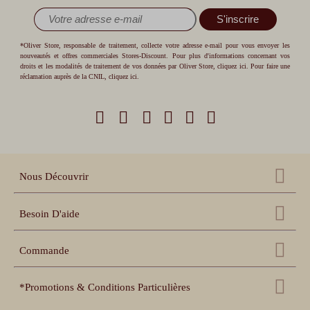
S'inscrire
*Oliver Store, responsable de traitement, collecte votre adresse e-mail pour vous envoyer les
nouveautés et offres commerciales Stores-Discount. Pour plus d'informations concernant vos
droits et les modalités de traitement de vos données par Oliver Store,
cliquez ici
. Pour faire une
réclamation auprès de la CNIL,
cliquez ici
.
Nous Découvrir
Qui sommes nous ?
Besoin D'aide
Nos références
Nous contacter
Échantillons gratuits
Commande
Centre d'aide
Accessoires
Récupération panier
Nos conseils pratiques
*Promotions & Conditions Particulières
Espace pro revendeur
Suivi de commande
Notices de pose et prise
de mesure
Espace collectivités