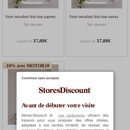
Store enrouleur bois tisse papeete
Store enrouleur bois tisse sonora
Sur mesure
Sur mesure
37,88€
37,88€
à partir de
à partir de
-10% avec MOTOR10
Continuer sans accepter
Avant de débuter votre visite
Stores-Discount et
nos partenaires
utilisent des
traceurs pour vous proposer des offres ciblées,
adaptées à vos centres d'intérêt, de réaliser des
mesures d'audience, des publicités personnalisées et