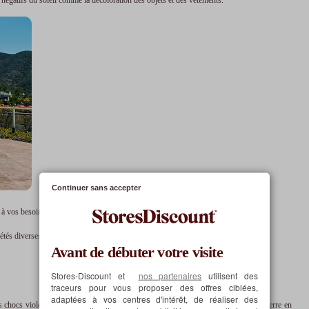
Continuer sans accepter
t à vos besoins.
étés diverses pour répondre à des problématiques précises.
Avant de débuter votre visite
Stores-Discount et
nos partenaires
utilisent des
traceurs pour vous proposer des offres ciblées,
adaptées à vos centres d'intérêt, de réaliser des
s chocs violents. Il augmente ainsi la sécurité de vos pièces tout en maintenant le verre en