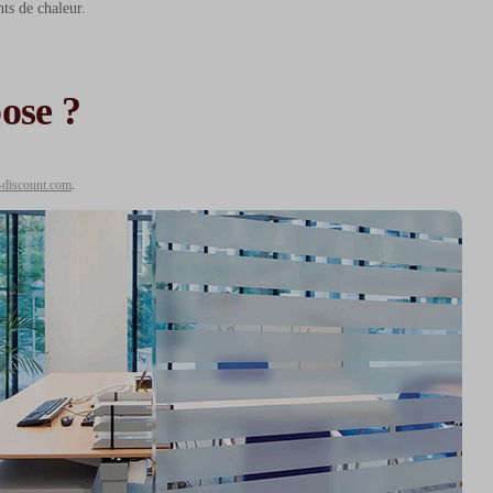
ts de chaleur.
ose ?
-discount.com
.