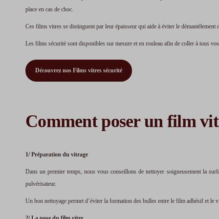
place en cas de choc.
Ces films vitres se distinguent par leur épaisseur qui aide à éviter le démantèlement 
Les films sécurité sont disponibles sur mesure et en rouleau afin de coller à tous vo
Découvrez nos Films vitres sécurité
Comment poser un film vit
1/ Préparation du vitrage
Dans un premier temps, nous vous conseillons de nettoyer soigneusement la surface v
pulvérisateur.
Un bon nettoyage permet d’éviter la formation des bulles entre le film adhésif et le v
2/ La pose du film vitre