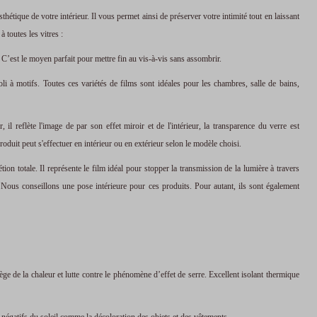
hétique de votre intérieur. Il vous permet ainsi de préserver votre intimité tout en laissant
à toutes les vitres :
 C’est le moyen parfait pour mettre fin au vis-à-vis sans assombrir.
oli à motifs. Toutes ces variétés de films sont idéales pour les chambres, salle de bains,
 il reflète l'image de par son effet miroir et de l'intérieur, la transparence du verre est
oduit peut s'effectuer en intérieur ou en extérieur selon le modèle choisi.
ion totale. Il représente le film idéal pour stopper la transmission de la lumière à travers
ir. Nous conseillons une pose intérieure pour ces produits. Pour autant, ils sont également
ège de la chaleur et lutte contre le phénomène d’effet de serre. Excellent isolant thermique
ts négatifs du soleil comme la décoloration des objets et des vêtements.