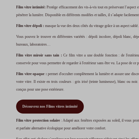
Film vitre intimité:
Protège efficacement des vis-à-vis tout en préservant l’aspect est
pénétrer la lumière. Disponible en différents modèles et tailles, il s’adapte facilement 
Film vitre dépoli :
masque la vue des deux côtés du vitrage grâce à un aspect sablé.
Vous pouvez le trouver en différentes variétés : dépoli incolore, dépoli blanc, dép
bureaux, laboratoires…
Film vitre miroir sans tain :
Ce film vitre a une double fonction : de l'extérieur,
conservée pour vous permettre de regarder à l'extérieur sans être vu. La pose de ce pr
Film vitre opaque :
permet d'occulter complètement la lumière et assure une discrét
votre vitre. Il existe en trois couleurs : gris irisé (teinte lumineuse), blanc ou no
conçus pour une pose extérieure.
Découvrez nos Films vitres intimité
Film vitre protection solaire
: Adapté aux fenêtres exposées au soleil, il vous prot
et parfaite alternative écologique pour améliorer votre confort.
Son effet anti-chaleur s’explique par leur pouvoir réflecteur réduisant ainsi les effe