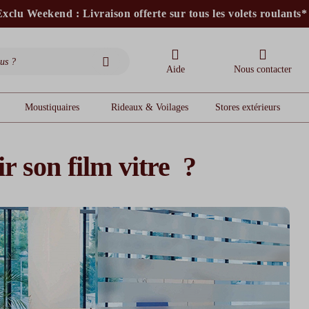
xclu Weekend : Livraison offerte sur tous les volets roulants*
stores intérieurs et volets motorisés*
stores bannes standards
moustiquaires
Aide
Nous contacter
Moustiquaires
Rideaux & Voilages
Stores extérieurs
 son film vitre ?