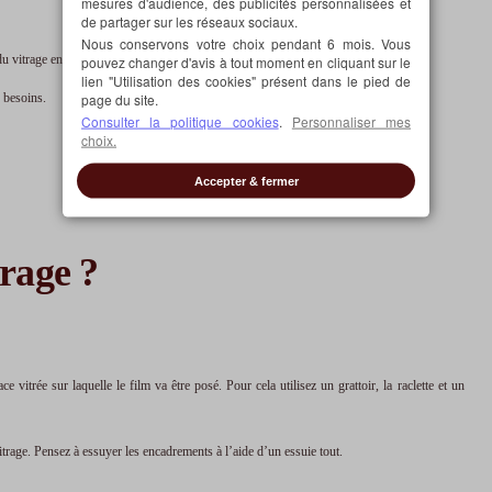
mesures d'audience, des publicités personnalisées et
de partager sur les réseaux sociaux.
Nous conservons votre choix pendant 6 mois. Vous
du vitrage en cas de choc.
pouvez changer d'avis à tout moment en cliquant sur le
lien "Utilisation des cookies" présent dans le pied de
page du site.
s besoins.
Consulter la politique cookies
.
Personnaliser mes
choix.
Accepter & fermer
rage ?
itrée sur laquelle le film va être posé. Pour cela utilisez un grattoir, la raclette et un
itrage. Pensez à essuyer les encadrements à l’aide d’un essuie tout.