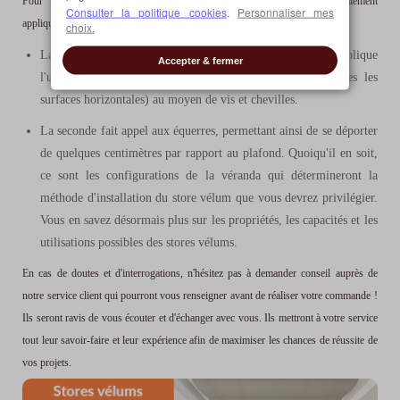
Pour la mise en place d'un store vélum, deux méthodes sont généralement
Consulter la politique cookies
.
Personnaliser mes
appliquées.
choix.
La première reste dans les standards habituels puisqu'elle implique
Accepter & fermer
l'utilisation de fixations placées au plafond (ou sur toutes les
surfaces horizontales) au moyen de vis et chevilles.
La seconde fait appel aux équerres, permettant ainsi de se déporter
de quelques centimètres par rapport au plafond. Quoiqu'il en soit,
ce sont les configurations de la véranda qui détermineront la
méthode d'installation du store vélum que vous devrez privilégier.
Vous en savez désormais plus sur les propriétés, les capacités et les
utilisations possibles des stores vélums.
En cas de doutes et d'interrogations, n'hésitez pas à demander conseil auprès de
notre service client qui pourront vous renseigner avant de réaliser votre commande !
Ils seront ravis de vous écouter et d'échanger avec vous. Ils mettront à votre service
tout leur savoir-faire et leur expérience afin de maximiser les chances de réussite de
vos projets.