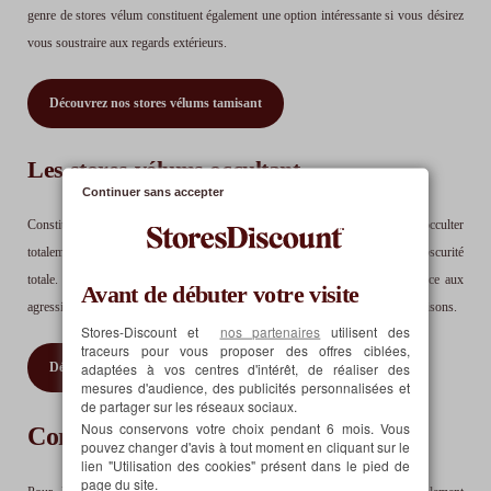
genre de stores vélum constituent également une option intéressante si vous désirez
vous soustraire aux regards extérieurs.
Découvrez nos stores vélums tamisant
Les stores vélums occultant
Continuer sans accepter
Constitué d’un tissu plus opaque, ce modèle haut de gamme vous permet d’occulter
totalement la lumière naturelle dans votre espace intérieur et d’obtenir une obscurité
totale. 100% polyester, son tissu de haute qualité vous garantit une résistance aux
Avant de débuter votre visite
agressions du soleil, une durée de vie élevée et une tenue parfaite au fil des saisons.
Stores-Discount et
nos partenaires
utilisent des
traceurs pour vous proposer des offres ciblées,
adaptées à vos centres d'intérêt, de réaliser des
Découvrez nos stores vélums occultant
mesures d'audience, des publicités personnalisées et
de partager sur les réseaux sociaux.
Nous conservons votre choix pendant 6 mois. Vous
Comment l'installer ?
pouvez changer d'avis à tout moment en cliquant sur le
lien "Utilisation des cookies" présent dans le pied de
page du site.