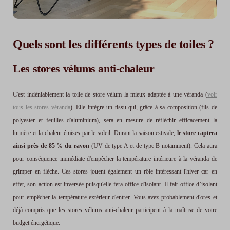
Quels sont les différents types de toiles ?
Les stores vélums anti-chaleur
C'est indéniablement la toile de store vélum la mieux adaptée à une véranda (
voir
tous les stores véranda
). Elle intègre un tissu qui, grâce à sa composition (fils de
polyester et feuilles d'aluminium), sera en mesure de réfléchir efficacement la
lumière et la chaleur émises par le soleil. Durant la saison estivale,
le store captera
ainsi près de 85 % du rayon
(UV de type A et de type B notamment). Cela aura
pour conséquence immédiate d'empêcher la température intérieure à la véranda de
grimper en flèche. Ces stores jouent également un rôle intéressant l'hiver car en
effet, son action est inversée puisqu'elle fera office d'isolant. Il fait office d’isolant
pour empêcher la température extérieur d'entrer. Vous avez probablement d'ores et
déjà compris que les stores vélums anti-chaleur participent à la maîtrise de votre
budget énergétique.