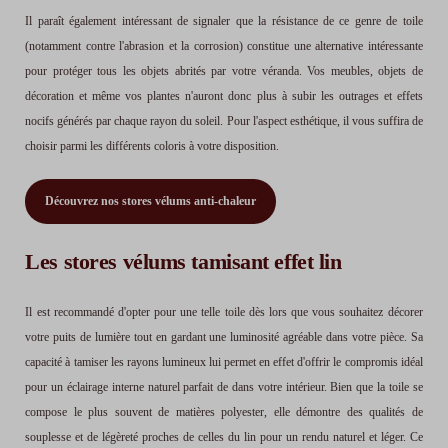
Il paraît également intéressant de signaler que la résistance de ce genre de toile
(notamment contre l'abrasion et la corrosion) constitue une alternative intéressante
pour protéger tous les objets abrités par votre véranda. Vos meubles, objets de
décoration et même vos plantes n'auront donc plus à subir les outrages et effets
nocifs générés par chaque rayon du soleil. Pour l'aspect esthétique, il vous suffira de
choisir parmi les différents coloris à votre disposition.
Découvrez nos stores vélums anti-chaleur
Les stores vélums tamisant effet lin
Il est recommandé d'opter pour une telle toile dès lors que vous souhaitez décorer
votre puits de lumière tout en gardant une luminosité agréable dans votre pièce. Sa
capacité à tamiser les rayons lumineux lui permet en effet d'offrir le compromis idéal
pour un éclairage interne naturel parfait de dans votre intérieur. Bien que la toile se
compose le plus souvent de matières polyester, elle démontre des qualités de
souplesse et de légèreté proches de celles du lin pour un rendu naturel et léger. Ce