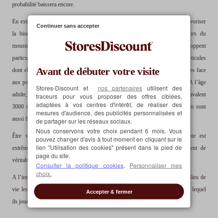
probabilité baissera encore.
En extérieur, des mesures simples peuvent être redoutablement efficaces. Favoriser
Continuer sans accepter
la biodiversité de l’environnement proche, c’est aussi attirer les prédateurs du
moustique, et ils sont nombreux ! Les larves de moustique se développent
particulièrement bien dans les eaux stagnantes où elles trouvent des microparticules
Avant de débuter votre visite
dont elles se nourrissent. Mais dans cet environnement, elles sont vulnérables face
aux poissons et aux libellules notamment qui en font volontiers leur repas. A l’âge
Stores-Discount et
nos partenaires
utilisent des
adulte, les moustiques sont au menu des hirondelles et des martinets qui avalent
traceurs pour vous proposer des offres ciblées,
adaptées à vos centres d'intérêt, de réaliser des
3000 insectes par jour. Les chauves-souris, les grenouilles, les crapauds en sont
mesures d'audience, des publicités personnalisées et
aussi friands.
de partager sur les réseaux sociaux.
Nous conservons votre choix pendant 6 mois. Vous
Être vigilant quant à l’assèchement des différents sites d’eau stagnante est
pouvez changer d'avis à tout moment en cliquant sur le
lien "Utilisation des cookies" présent dans le pied de
extrêmement important, faute de quoi ces points d’eau croupie deviennent de
page du site.
véritables paradis propices à la reproduction des moustiques.
Consulter la politique cookies
.
Personnaliser mes
choix.
A l’intérieur, l’installation d’une
moustiquaire aux portes et aux fenêtres
du lieu de
vie les empêchera efficacement d’entrer, sans impact sur l’écosystème dans lequel
Accepter & fermer
ils jouent un rôle non négligeable.