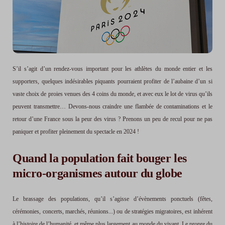
S’il s’agit d’un rendez-vous important pour les athlètes du monde entier et les
supporters, quelques indésirables piquants pourraient profiter de l’aubaine d’un si
vaste choix de proies venues des 4 coins du monde, et avec eux le lot de virus qu’ils
peuvent transmettre… Devons-nous craindre une flambée de contaminations et le
retour d’une France sous la peur des virus ? Prenons un peu de recul pour ne pas
paniquer et profiter pleinement du spectacle en 2024 !
Quand la population fait bouger les
micro-organismes autour du globe
Le brassage des populations, qu’il s’agisse d’évènements ponctuels (fêtes,
cérémonies, concerts, marchés, réunions...) ou de stratégies migratoires, est inhérent
à l’histoire de l’humanité, et même plus largement au monde du vivant. Le propre du