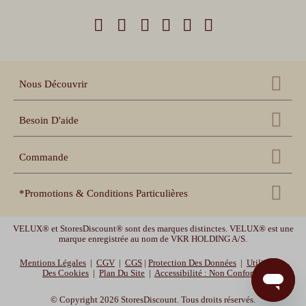
Nous Découvrir
Qui sommes nous ?
Besoin D'aide
Nos références
Nous contacter
Échantillons gratuits
Commande
Centre d'aide
Accessoires
Récupération panier
Nos conseils pratiques
*Promotions & Conditions Particulières
Espace pro revendeur
Suivi de commande
Notices de pose et prise
de mesure
Espace collectivités
MOTOR10
-10% sur les volets roulants, les stores enrouleurs et les stores bateaux
Délais de livraison et
garanties
VELUX® et StoresDiscount® sont des marques distinctes. VELUX® est une
Vidéos de pose
avec le code promotionnel MOTOR10. Offre valable jusqu'au 12/08/2026 -10h.
marque enregistrée au nom de VKR HOLDING A/S.
Déstockage :
Jusqu'à -30% sur nos stores bannes standards, et jusqu'à -20% sur nos
Mentions Légales
|
CGV
|
CGS
|
Protection Des Données
|
Utilisation
moustiquaires. Offre valable jusqu'au 26/08/2026 - 10h.
Des Cookies
|
Plan Du Site
|
Accessibilité : Non Conforme
© Copyright 2026 StoresDiscount. Tous droits réservés.