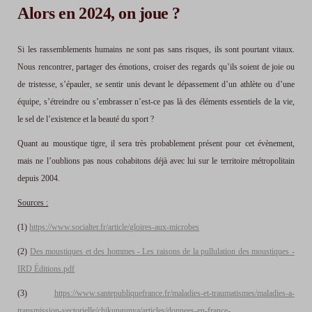
Alors en 2024, on joue ?
Si les rassemblements humains ne sont pas sans risques, ils sont pourtant vitaux.
Nous rencontrer, partager des émotions, croiser des regards qu’ils soient de joie ou
de tristesse, s’épauler, se sentir unis devant le dépassement d’un athlète ou d’une
équipe, s’étreindre ou s’embrasser n’est-ce pas là des éléments essentiels de la vie,
le sel de l’existence et la beauté du sport ?
Quant au moustique tigre, il sera très probablement présent pour cet évènement,
mais ne l’oublions pas nous cohabitons déjà avec lui sur le territoire métropolitain
depuis 2004.
Sources :
(1)
https://www.socialter.fr/article/gloires-aux-microbes
(2)
Des
moustiques et des hommes - Les raisons de la pullulation des moustiques -
IRD Éditions.pdf
(3)
https://www.santepubliquefrance.fr/maladies-et-traumatismes/maladies-a-
transmission-vectorielle/chikungunya/articles/donnees-en-france-