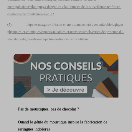
metropolitaine/chikungunya-dengue-et-zika-donnees-de-la-surveillance-renforcee-
en-france-metropolitaine-en-2022
(4)
https://sante.gouv.fr/sante-et-environnement/risques-microbiologiques-
physiques-et-chimiques/especes-nuisibles-et-parasites/article/cartes-de-presence-du-
moustique-tigre-aedes-albopictus-en-france-metropolitaine
Pas de moustiques, pas de chocolat ?
Quand le génie du moustique inspire la fabrication de
seringues indolores