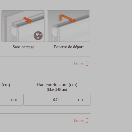
Sans perçage
Equerre de déport
Fermer
e (cm)
Hauteur du store (cm)
(Max 240 cm)
cm
cm
Fermer