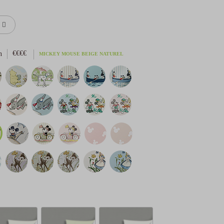
n
€€€€
MICKEY MOUSE BEIGE NATUREL