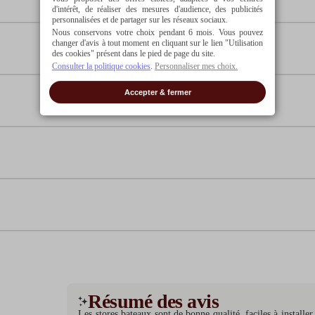
d'intérêt, de réaliser des mesures d'audience, des publicités
personnalisées et de partager sur les réseaux sociaux.
Nous conservons votre choix pendant 6 mois. Vous pouvez
changer d'avis à tout moment en cliquant sur le lien "Utilisation
des cookies" présent dans le pied de page du site.
Consulter la politique cookies
.
Personnaliser mes choix.
Accepter & fermer
Résumé des avis
Les stores bateaux sont de bonne qualité, faciles à installe