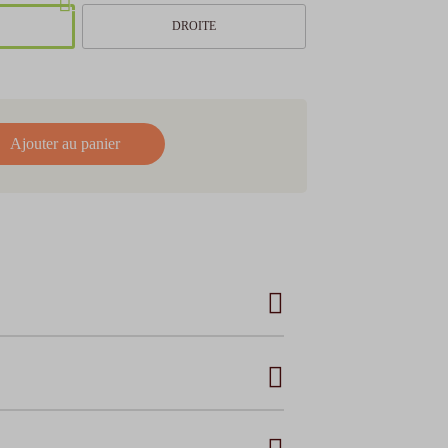
DROITE
l en 4x
 frais
€ à
3 000€
Ajouter au panier
.98
€
.98
€
.98
€
.98
€
.90
€