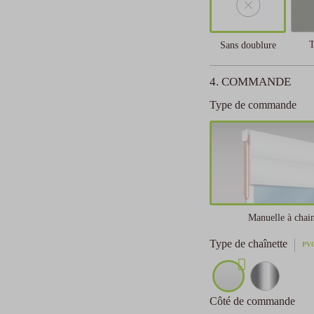
T
Sans doublure
4. COMMANDE
Type de commande
Manuelle à chain
Type de chaînette
PV
Côté de commande
z votre moyen de financement