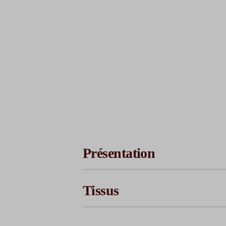
Payez avec
1ère mensualité (à la
commande)
2ème mensualité
3ème mensualité
4ème mensualité
Coût total
Présentation
Tissus