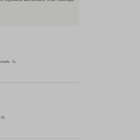
tado - G.
e D.