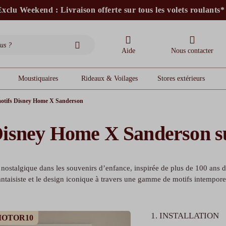
xclu Weekend : Livraison offerte sur tous les volets roulants*
stores intérieurs et volets motorisés*
stores bannes standards
moustiquaires
Aide
Nous contacter
Moustiquaires
Rideaux & Voilages
Stores extérieurs
motifs Disney Home X Sanderson
 Disney Home X Sanderson s
nostalgique dans les souvenirs d’enfance, inspirée de plus de 100 ans d
antaisiste et le design iconique à travers une gamme de motifs intempore
1. INSTALLATION
 MOTOR10