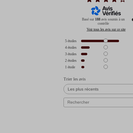
Basé sur
188
avis soumis à un
contrôle
Voir tous les avis sur ce site
5
étoiles
4
étoiles
3
étoiles
2
étoiles
1
étoile
Trier les avis