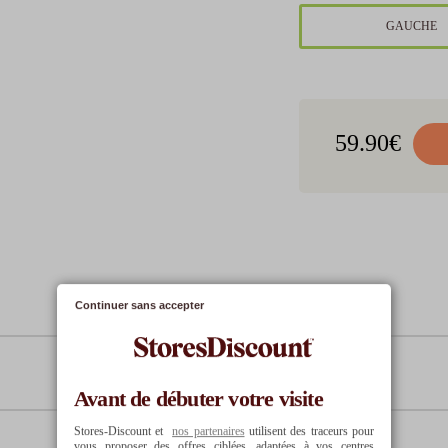
GAUCHE
Oney en 3x
Oney en 4x
Paypa
sans
De 100€ à
De 100€ à
3 000€
3 000€
De 20
59.90
€
35.75
€
34.60
€
14
Dont
2.42
€ de coût de
Dont
9.60
€ de coût de
financement
financement
33.33
€
25
€
14
33.33
€
25
€
14
Continuer sans accepter
25
€
14
Avant de débuter votre visite
102.42
€
109.60
€
59
Stores-Discount et
nos partenaires
utilisent des traceurs pour
vous proposer des offres ciblées, adaptées à vos centres