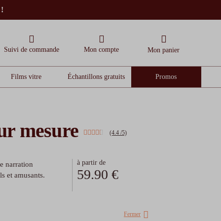
 !
Suivi de commande
Mon compte
Mon panier
Films vitre
Échantillons gratuits
Promos
ur mesure
(4.4 /5)
à partir de
e narration
59.90 €
ls et amusants.
Fermer