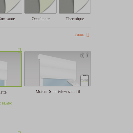
amisante
Occultante
Thermique
Fermer
Moteur Smartview sans fil
ette
C BLANC