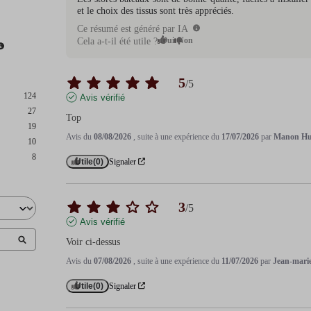
et le choix des tissus sont très appréciés.
Ce résumé est généré par IA
Oui
Non
Cela a-t-il été utile ?
5
/
5
124
Avis vérifié
27
Top
19
Avis du
08/08/2026
, suite à une expérience du
17/07/2026
par
Manon Hur
10
8
Utile
(0)
Signaler
3
/
5
Avis vérifié
Voir ci-dessus
Avis du
07/08/2026
, suite à une expérience du
11/07/2026
par
Jean-mari
Utile
(0)
Signaler