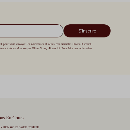
S'inscrire
mail pour vous envoyer les nouveautés et offres commerciales Stores-Discount.
aitement de vos données par Oliver Store,
cliquez ici
. Pour faire une réclamation
ons En Cours
0
-10% sur les volets roulants,