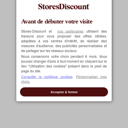
Consulter la fiche produit
Avant de débuter votre visite
Stores-Discount et
nos partenaires
utilisent des
traceurs pour vous proposer des offres ciblées,
adaptées à vos centres d'intérêt, de réaliser des
mesures d'audience, des publicités personnalisées et
de partager sur les réseaux sociaux.
Nous conservons votre choix pendant 6 mois. Vous
pouvez changer d'avis à tout moment en cliquant sur le
lien "Utilisation des cookies" présent dans le pied de
page du site.
Consulter la politique cookies
.
Personnaliser mes
choix.
Accepter & fermer