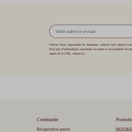
*Oliver Store, responsable de traitement, collecte votre adresse e-
Pour plus d'informations concernant vos droits et les modalités de tr
auprès de la CNIL,
cliquez ici
.
Commande
Promoti
Récupération panier
MOTOR1