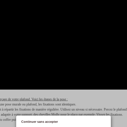
rçage de votre plafond. Voici les étapes de la pose :
ne pose murale ou plafond, les fixations sont identiques.
répartir les fixations de manière régulière. Utilisez un niveau si nécessaire. Percez le plafond
lus adaptée à votre support, des chevilles Molly pour le placo par exemple, Vissez les fixations.
 coffre puis l'arrière.
Continuer sans accepter