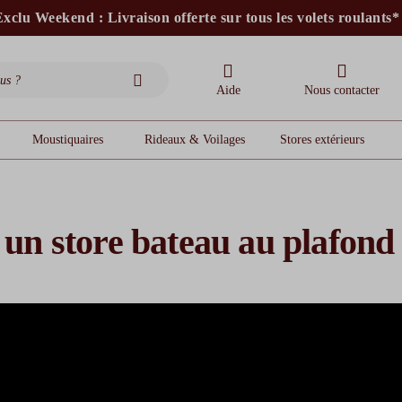
xclu Weekend : Livraison offerte sur tous les volets roulants*
stores intérieurs et volets motorisés*
stores bannes standards
moustiquaires
Aide
Nous contacter
Moustiquaires
Rideaux & Voilages
Stores extérieurs
un store bateau au plafond