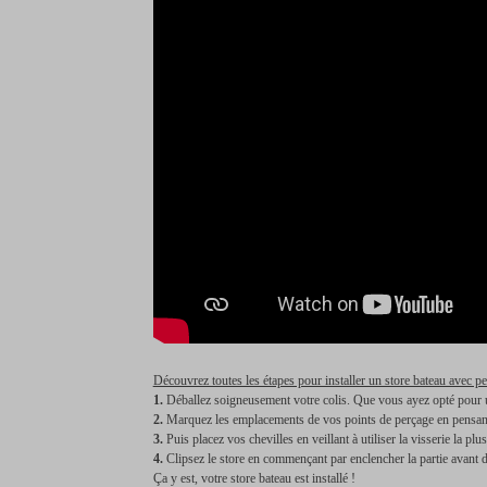
Découvrez toutes les étapes pour installer un store bateau avec pe
1.
Déballez soigneusement votre colis. Que vous ayez opté pour u
2.
Marquez les emplacements de vos points de perçage en pensant à 
3.
Puis placez vos chevilles en veillant à utiliser la visserie la p
4.
Clipsez le store en commençant par enclencher la partie avant du
Ça y est, votre store bateau est installé !