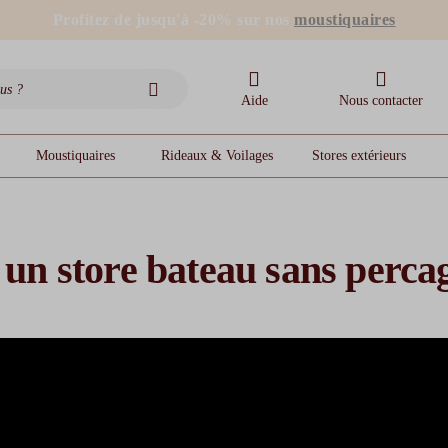
stores intérieurs et volets motorisés*
Profitez de jusqu'à -20% sur nos
stores bannes standards
moustiquaires
Aide
Nous contacter
Moustiquaires
Rideaux & Voilages
Stores extérieurs
un store bateau sans perca