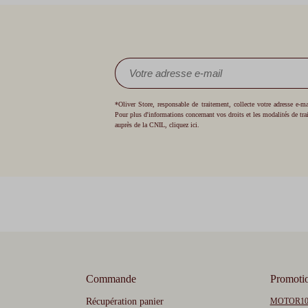
*Oliver Store, responsable de traitement, collecte votre adresse e-
Pour plus d'informations concernant vos droits et les modalités de tr
auprès de la CNIL,
cliquez ici
.
Commande
Promoti
Récupération panier
MOTOR1