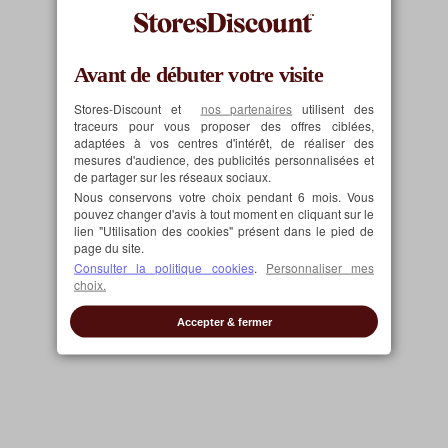
Consulter la fiche produit
Avant de débuter votre visite
Stores-Discount et
nos partenaires
utilisent des
traceurs pour vous proposer des offres ciblées,
adaptées à vos centres d'intérêt, de réaliser des
mesures d'audience, des publicités personnalisées et
de partager sur les réseaux sociaux.
Nous conservons votre choix pendant 6 mois. Vous
pouvez changer d'avis à tout moment en cliquant sur le
lien "Utilisation des cookies" présent dans le pied de
page du site.
Consulter la politique cookies
.
Personnaliser mes
choix.
Accepter & fermer