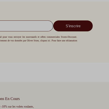
S'inscrire
mail pour vous envoyer les nouveautés et offres commerciales Stores-Discount.
aitement de vos données par Oliver Store,
cliquez ici
. Pour faire une réclamation
ons En Cours
0
-10% sur les volets roulants,