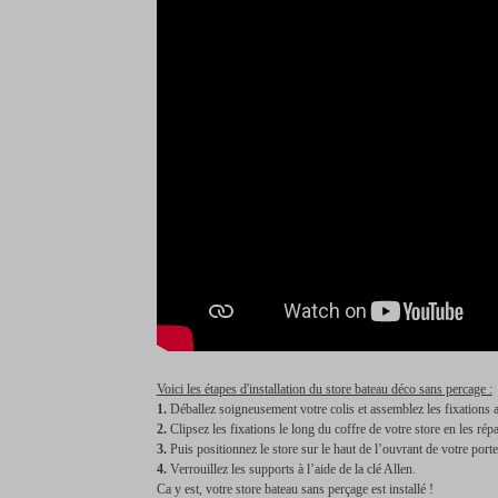
Voici les étapes d'installation du store bateau déco sans percage :
1.
Déballez soigneusement votre colis et assemblez les fixations a
2.
Clipsez les fixations le long du coffre de votre store en les rép
3.
Puis positionnez le store sur le haut de l’ouvrant de votre porte
4.
Verrouillez les supports à l’aide de la clé Allen.
Ca y est, votre store bateau sans perçage est installé !