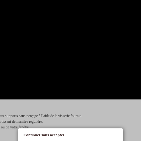
ux supports sans perçage à l’aide de la visserie fournie.
artissant de manière régulière,
 ou de votre fenêtre.
Continuer sans accepter