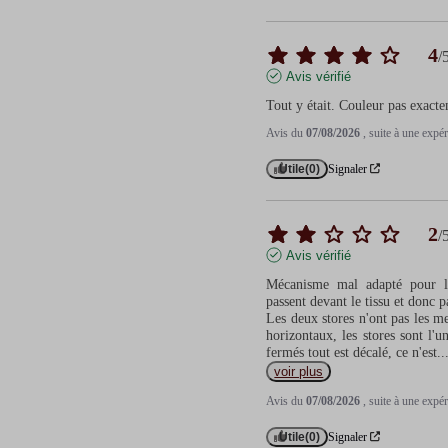
4
/
Avis vérifié
Tout y était. Couleur pas exact
Avis du
07/08/2026
, suite à une exp
Utile
(0)
Signaler
2
/
Avis vérifié
Mécanisme mal adapté pour la f
passent devant le tissu et donc pa
Les deux stores n'ont pas les me
horizontaux, les stores sont l'un
fermés tout est décalé, ce n'est
..
voir plus
Avis du
07/08/2026
, suite à une exp
Utile
(0)
Signaler