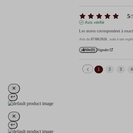
5
/
Avis vérifié
Les stores correspondent à exac
Avis du
07/08/2026
, suite à une exp
Utile
(0)
Signaler
1
2
3
4