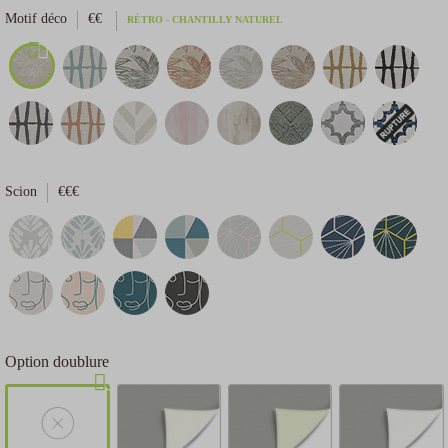
Motif déco
€€
RÉTRO - CHANTILLY NATUREL
Scion
€€€
Option doublure
Choisissez votre moyen de financement