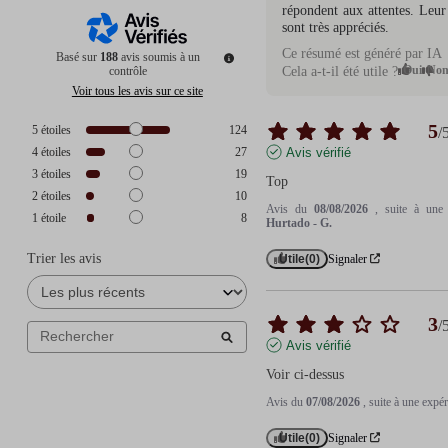
répondent aux attentes. Leur 
sont très appréciés.
Ce résumé est généré par IA
Basé sur
188
avis soumis à un
Oui
No
contrôle
Cela a-t-il été utile ?
Voir tous les avis sur ce site
5
5
étoiles
124
/
4
étoiles
27
Avis vérifié
3
étoiles
19
Top
2
étoiles
10
Avis du
08/08/2026
, suite à un
1
étoile
8
Hurtado - G.
Trier les avis
Utile
(0)
Signaler
3
/
Avis vérifié
Voir ci-dessus
Avis du
07/08/2026
, suite à une exp
Utile
(0)
Signaler