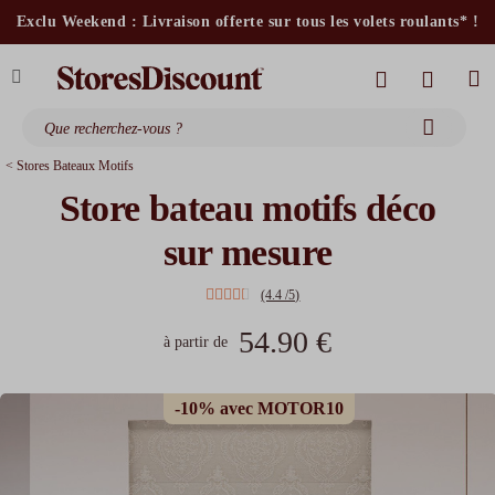
stores intérieurs et volets motorisés*
Exclu Weekend : Livraison offerte sur tous les volets roulants* !
stores bannes standards
moustiquaires
< Stores Bateaux Motifs
Store bateau motifs déco
sur mesure
(4.4 /5)
54.90 €
à partir de
-10% avec MOTOR10