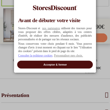
GAUCHE
DROITE
102.42
€
109.60
€
54.90
€
Avant de débuter votre visite
54.90
€
Stores-Discount et
nos partenaires
utilisent des traceurs pour
vous proposer des offres ciblées, adaptées à vos centres
d'intérêt, de réaliser des mesures d'audience, des publicités
Ajouter au panier
personnalisées et de partager sur les réseaux sociaux.
Nous conservons votre choix pendant 6 mois. Vous pouvez
changer d'avis à tout moment en cliquant sur le lien "Utilisation
des cookies" présent dans le pied de page du site.
Consulter la politique cookies
.
Personnaliser mes choix.
Garantie
Expédié sous
Livraison
5 ans
10 à 15 jours ouvrés
8.90€
Accepter & fermer
offerte dès
90€
d'achat*
Présentation