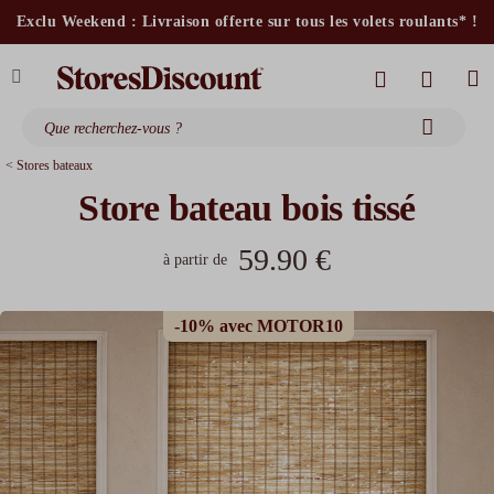
stores intérieurs et volets motorisés*
Exclu Weekend : Livraison offerte sur tous les volets roulants* !
stores bannes standards
moustiquaires
< Stores bateaux
Store bateau bois tissé
59.90 €
à partir de
-10% avec MOTOR10