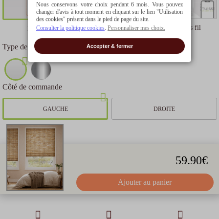
Nous conservons votre choix pendant 6 mois. Vous pouvez
changer d'avis à tout moment en cliquant sur le lien "Utilisation
des cookies" présent dans le pied de page du site.
Moteur Smartview sans fil
Consulter la politique cookies
.
Personnaliser mes choix.
Manuelle à chainette
Type de chaînette
Accepter & fermer
PVC BLANC
Côté de commande
GAUCHE
DROITE
59.90
€
Ajouter au panier