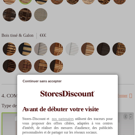
25
€
14.98
€
102.42
€
109.60
€
59.90
€
Bois tissé & Galon
€€€
Continuer sans accepter
4. COMMANDE
Fermer
Type de commande
Avant de débuter votre visite
Stores-Discount et
nos partenaires
utilisent des traceurs pour
vous proposer des offres ciblées, adaptées à vos centres
d'intérêt, de réaliser des mesures d'audience, des publicités
personnalisées et de partager sur les réseaux sociaux.