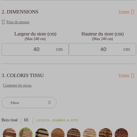
Choisissez votre moyen de financement
2. DIMENSIONS
Fermer
Prise de mesure
Oney en 3x
Oney en 4x
Paypal en 4x
Payez
sans frais
avec
Largeur du store (cm)
Hauteur du store (cm)
De 100€ à
De 100€ à
(Max 240 cm)
(Max 240 cm)
De 20€ à
3 000€
3 000€
3 000€
1ère
cm
cm
mensualité
(à la
commande)
35.75
€
34.60
€
14.98
€
2ème
Dont
2.42
€ de coût
Dont
9.60
€ de coût
de financement
de financement
mensualité
3. COLORIS TISSU
Fermer
3ème
mensualité
Comparer les tissus
33.33
€
25
€
14.98
€
4ème
mensualité
Coût
Filtrer
total
33.33
€
25
€
14.98
€
Bois tissé
€€
LETICIA – BAMBOU & JUTE