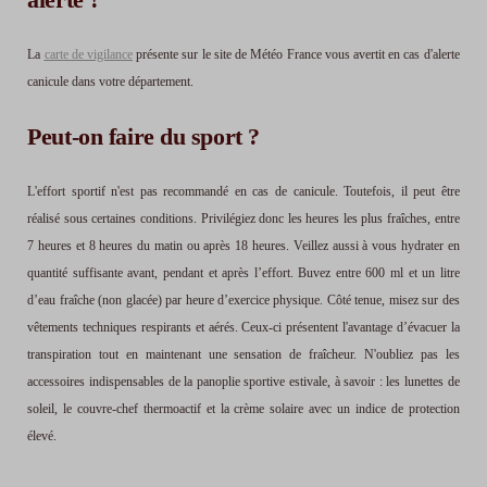
La
carte de vigilance
présente sur le site de Météo France vous avertit en cas d'alerte
canicule dans votre département.
Peut-on faire du sport ?
L'effort sportif n'est pas recommandé en cas de canicule. Toutefois, il peut être
réalisé sous certaines conditions. Privilégiez donc les heures les plus fraîches, entre
7 heures et 8 heures du matin ou après 18 heures. Veillez aussi à vous hydrater en
quantité suffisante avant, pendant et après l’effort. Buvez entre 600 ml et un litre
d’eau fraîche (non glacée) par heure d’exercice physique. Côté tenue, misez sur des
vêtements techniques respirants et aérés. Ceux-ci présentent l'avantage d’évacuer la
transpiration tout en maintenant une sensation de fraîcheur. N'oubliez pas les
accessoires indispensables de la panoplie sportive estivale, à savoir : les lunettes de
soleil, le couvre-chef thermoactif et la crème solaire avec un indice de protection
élevé.