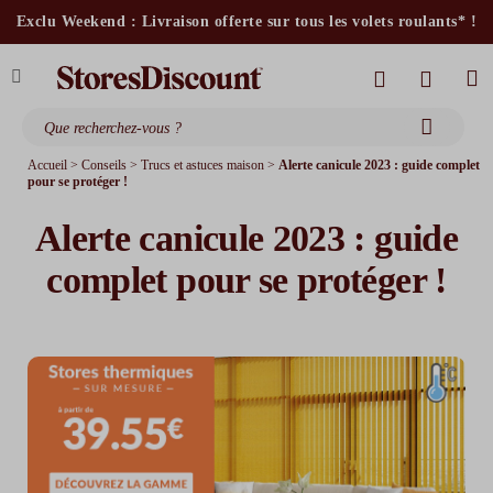
stores intérieurs et volets motorisés*
Exclu Weekend : Livraison offerte sur tous les volets roulants* !
stores bannes standards
moustiquaires
Accueil
>
Conseils
>
Trucs et astuces maison
>
Alerte canicule 2023 : guide complet
pour se protéger !
Alerte canicule 2023 : guide
complet pour se protéger !