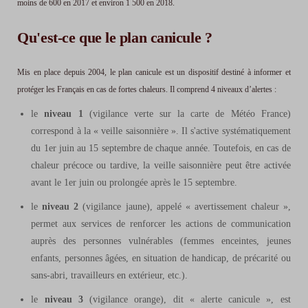
moins de 600 en 2017 et environ 1 500 en 2018.
Qu'est-ce que le plan canicule ?
Mis en place depuis 2004, le plan canicule est un dispositif destiné à informer et
protéger les Français en cas de fortes chaleurs. Il comprend 4 niveaux d’alertes :
le
niveau 1
(vigilance verte sur la carte de Météo France
)
correspond à la « veille saisonnière ». Il s'active systématiquement
du 1er juin au 15 septembre de chaque année. Toutefois, en cas de
chaleur précoce ou tardive, la veille saisonnière peut être activée
avant le 1er juin ou prolongée après le 15 septembre.
le
niveau 2
(
vigilance jaune
), appelé « avertissement chaleur »,
permet aux services de renforcer les actions de communication
auprès des personnes vulnérables (femmes enceintes, jeunes
enfants, personnes âgées, en situation de handicap, de précarité ou
sans-abri, travailleurs en extérieur, etc.).
le
niveau 3
(
vigilance orange
), dit « alerte canicule », est