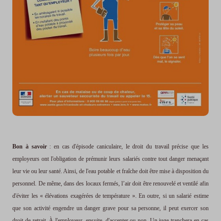
Bon à savoir
: en cas d'épisode caniculaire, le droit du travail précise que les
employeurs ont l'obligation de prémunir leurs salariés contre tout danger menaçant
leur vie ou leur santé. Ainsi, de l'eau potable et fraîche doit être mise à disposition du
personnel. De même, dans des locaux fermés, l’air doit être renouvelé et ventilé afin
d'éviter les « élévations exagérées de température ». En outre, si un salarié estime
que son activité engendre un danger grave pour sa personne, il peut exercer son
droit de retrait. À l'employeur, ensuite, d'accepter ou non. Un juge tranchera en cas