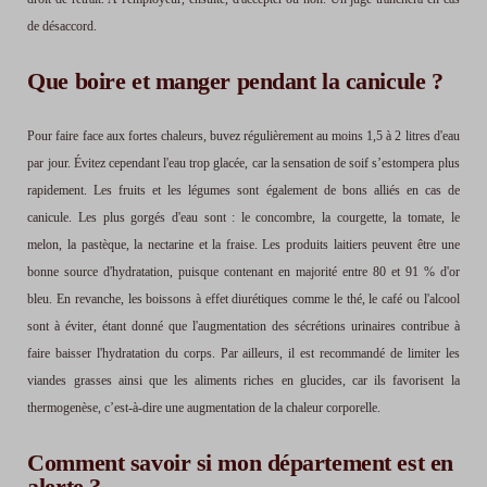
de désaccord.
Que boire et manger pendant la canicule ?
Pour faire face aux fortes chaleurs, buvez régulièrement au moins 1,5 à 2 litres d'eau
par jour. Évitez cependant l'eau trop glacée, car la sensation de soif s’estompera plus
rapidement. Les fruits et les légumes sont également de bons alliés en cas de
canicule. Les plus gorgés d'eau sont : le concombre, la courgette, la tomate, le
melon, la pastèque, la nectarine et la fraise. Les produits laitiers peuvent être une
bonne source d'hydratation, puisque contenant en majorité entre 80 et 91 % d'or
bleu. En revanche, les boissons à effet diurétiques comme le thé, le café ou l'alcool
sont à éviter, étant donné que l'augmentation des sécrétions urinaires contribue à
faire baisser l'hydratation du corps. Par ailleurs, il est recommandé de limiter les
viandes grasses ainsi que les aliments riches en glucides, car ils favorisent la
thermogenèse, c’est-à-dire une augmentation de la chaleur corporelle.
Comment savoir si mon département est en
alerte ?