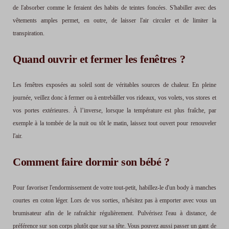
de l'absorber comme le feraient des habits de teintes foncées. S'habiller avec des
vêtements amples permet, en outre, de laisser l'air circuler et de limiter la
transpiration.
Quand ouvrir et fermer les fenêtres ?
Les fenêtres exposées au soleil sont de véritables sources de chaleur. En pleine
journée, veillez donc à fermer ou à entrebâiller vos rideaux, vos volets, vos stores et
vos portes extérieures. À l’inverse, lorsque la température est plus fraîche, par
exemple à la tombée de la nuit ou tôt le matin, laissez tout ouvert pour renouveler
l'air.
Comment faire dormir son bébé ?
Pour favoriser l'endormissement de votre tout-petit, habillez-le d'un body à manches
courtes en coton léger. Lors de vos sorties, n'hésitez pas à emporter avec vous un
brumisateur afin de le rafraîchir régulièrement. Pulvérisez l'eau à distance, de
préférence sur son corps plutôt que sur sa tête. Vous pouvez aussi passer un gant de