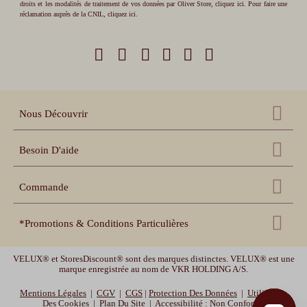
droits et les modalités de traitement de vos données par Oliver Store,
cliquez ici
. Pour faire une
réclamation auprès de la CNIL,
cliquez ici
.
Nous Découvrir
Qui sommes nous ?
Besoin D'aide
Nos références
Nous contacter
Échantillons gratuits
Commande
Centre d'aide
Accessoires
Récupération panier
Nos conseils pratiques
*Promotions & Conditions Particulières
Espace pro revendeur
Suivi de commande
Notices de pose et prise
de mesure
Espace collectivités
Livraison offerte
uniquement sur les volets roulants. Livraison offerte en France
Délais de livraison et
garanties
VELUX® et StoresDiscount® sont des marques distinctes. VELUX® est une
Vidéos de pose
métropolitaine (hors Corse, Belgique, et Luxembourg). Offre valable jusqu'au
marque enregistrée au nom de VKR HOLDING A/S.
10/08/2026 -10h.
Mentions Légales
|
CGV
|
CGS
|
Protection Des Données
|
Utilisation
MOTOR10
-10% sur les volets roulants, les stores enrouleurs et les stores bateaux
Des Cookies
|
Plan Du Site
|
Accessibilité : Non Conforme