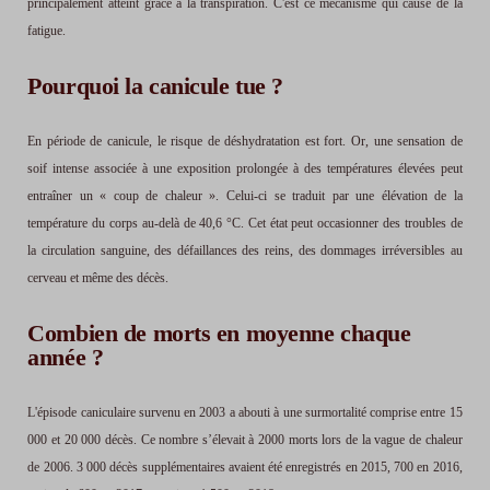
principalement atteint grâce à la transpiration. C'est ce mécanisme qui cause de la
fatigue.
Pourquoi la canicule tue ?
En période de canicule, le risque de déshydratation est fort. Or, une sensation de
soif intense associée à une exposition prolongée à des températures élevées peut
entraîner un « coup de chaleur ». Celui-ci se traduit par une élévation de la
température du corps au-delà de 40,6 °C. Cet état peut occasionner des troubles de
la circulation sanguine, des défaillances des reins, des dommages irréversibles au
cerveau et même des décès.
Combien de morts en moyenne chaque
année ?
L'épisode caniculaire survenu en 2003 a abouti à une surmortalité comprise entre 15
000 et 20 000 décès. Ce nombre s’élevait à 2000 morts lors de la vague de chaleur
de 2006. 3 000 décès supplémentaires avaient été enregistrés en 2015, 700 en 2016,