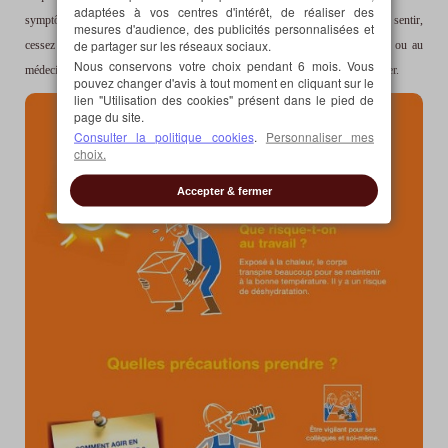
adaptées à vos centres d'intérêt, de réaliser des
symptômes de malaises (fatigue, étourdissement, maux de tête, etc.) se font sentir,
mesures d'audience, des publicités personnalisées et
de partager sur les réseaux sociaux.
cessez toute activité et signalez votre état à un collègue, à votre responsable ou au
Nous conservons votre choix pendant 6 mois. Vous
médecin du travail. Ne prenez en aucun cas le volant. Faites-vous accompagner.
pouvez changer d'avis à tout moment en cliquant sur le
lien "Utilisation des cookies" présent dans le pied de
page du site.
Consulter la politique cookies
.
Personnaliser mes
choix.
Accepter & fermer