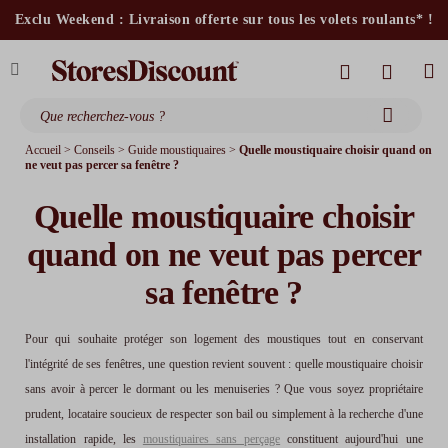
stores intérieurs et volets motorisés*
Exclu Weekend : Livraison offerte sur tous les volets roulants* !
stores bannes standards
moustiquaires
Accueil
>
Conseils
>
Guide moustiquaires
>
Quelle moustiquaire choisir quand on
ne veut pas percer sa fenêtre ?
Quelle moustiquaire choisir
quand on ne veut pas percer
sa fenêtre ?
Pour qui souhaite protéger son logement des moustiques tout en conservant
l'intégrité de ses fenêtres, une question revient souvent : quelle moustiquaire choisir
sans avoir à percer le dormant ou les menuiseries ? Que vous soyez propriétaire
prudent, locataire soucieux de respecter son bail ou simplement à la recherche d'une
installation rapide, les
moustiquaires sans perçage
constituent aujourd'hui une