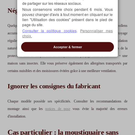
de partager sur les réseaux sociaux.
Nous conservons votre choix pendant 6 mois. Vous
Négliger l'entretien
pouvez changer d'avis à tout moment en cliquant sur le
lien "Utilisation des cookies" présent dans le pied de
page du site.
Quelques minutes suffisent généralement pour retirer la poussière et les pollens
Consulter la politique cookies
.
Personnaliser mes
accumulés. Même si les moustiquaires demandent peu d'entretien, un nettoyage
choix.
régulier permet de préserver la qualité, la durabilité de la toile et la circulation
Accepter & fermer
naturelle de l'air. Un entretien récurrent participe à préserver les performances de la
protection dans le temps. Une moustiquaire sans perçage facile à entretenir = une
maison sans insectes. Elle vous préserve également des allergènes transportés par
certains nuisibles et des moisissures évitées grâce à une meilleure ventilation.
Ignorer les consignes du fabricant
Chaque modèle possède ses spécificités. Consulter les recommandations de
montage ainsi que les
notices de pose
vous évite la majorité des erreurs
d'installation.
Cas particulier : la moustiquaire sans