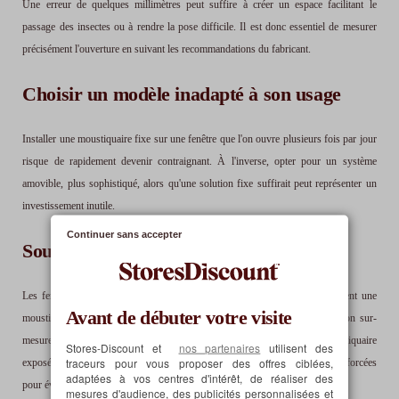
Une erreur de quelques millimètres peut suffire à créer un espace facilitant le
passage des insectes ou à rendre la pose difficile. Il est donc essentiel de mesurer
précisément l'ouverture en suivant les recommandations du fabricant.
Choisir un modèle inadapté à son usage
Installer une moustiquaire fixe sur une fenêtre que l'on ouvre plusieurs fois par jour
risque de rapidement devenir contraignant. À l'inverse, opter pour un système
amovible, plus sophistiqué, alors qu'une solution fixe suffirait peut représenter un
investissement inutile.
Continuer sans accepter
Sous-estimer l'exposition au vent
Les fenêtres très exposées aux courants d'air ou situées en étage nécessitent une
Avant de débuter votre visite
moustiquaire correctement ajustée. Dans ce cas précis aussi, une fabrication sur-
mesure améliore considérablement la tenue de l'ensemble. Une moustiquaire
Stores-Discount et
nos partenaires
utilisent des
traceurs pour vous proposer des offres ciblées,
exposée à des vents fréquents doit être solidement fixée avec des attaches renforcées
adaptées à vos centres d'intérêt, de réaliser des
pour éviter qu'elle ne se décolle ou se plie.
mesures d'audience, des publicités personnalisées et