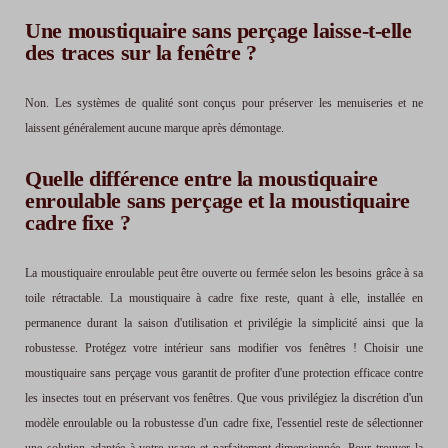
Une moustiquaire sans perçage laisse-t-elle
des traces sur la fenêtre ?
Non. Les systèmes de qualité sont conçus pour préserver les menuiseries et ne
laissent généralement aucune marque après démontage.
Quelle différence entre la moustiquaire
enroulable sans perçage et la moustiquaire
cadre fixe ?
La moustiquaire enroulable peut être ouverte ou fermée selon les besoins grâce à sa
toile rétractable. La moustiquaire à cadre fixe reste, quant à elle, installée en
permanence durant la saison d'utilisation et privilégie la simplicité ainsi que la
robustesse. Protégez votre intérieur sans modifier vos fenêtres ! Choisir une
moustiquaire sans perçage vous garantit de profiter d'une protection efficace contre
les insectes tout en préservant vos fenêtres. Que vous privilégiez la discrétion d'un
modèle enroulable ou la robustesse d'un cadre fixe, l'essentiel reste de sélectionner
une solution adaptée à votre usage et parfaitement dimensionnée. Pour trouver la