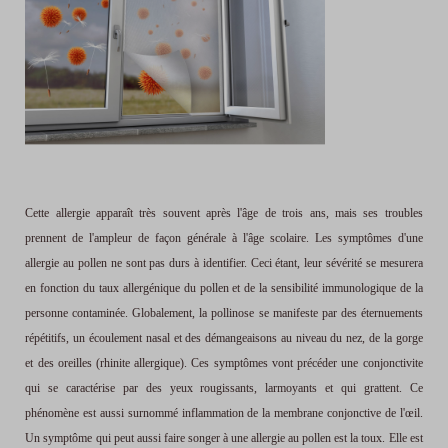
Cette allergie apparaît très souvent après l'âge de trois ans, mais ses troubles
prennent de l'ampleur de façon générale à l'âge scolaire. Les symptômes d'une
allergie au pollen ne sont pas durs à identifier. Ceci étant, leur sévérité se mesurera
en fonction du taux allergénique du pollen et de la sensibilité immunologique de la
personne contaminée. Globalement, la pollinose se manifeste par des éternuements
répétitifs, un écoulement nasal et des démangeaisons au niveau du nez, de la gorge
et des oreilles (rhinite allergique). Ces symptômes vont précéder une conjonctivite
qui se caractérise par des yeux rougissants, larmoyants et qui grattent. Ce
phénomène est aussi surnommé inflammation de la membrane conjonctive de l'œil.
Un symptôme qui peut aussi faire songer à une allergie au pollen est la toux. Elle est