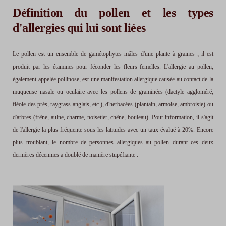
Définition du pollen et les types
d'allergies qui lui sont liées
Le pollen est un ensemble de gamétophytes mâles d'une plante à graines ; il est
produit par les étamines pour féconder les fleurs femelles. L'allergie au pollen,
également appelée pollinose, est une manifestation allergique causée au contact de la
muqueuse nasale ou oculaire avec les pollens de graminées (dactyle aggloméré,
fléole des prés, raygrass anglais, etc.), d'herbacées (plantain, armoise, ambroisie) ou
d'arbres (frêne, aulne, charme, noisetier, chêne, bouleau). Pour information, il s'agit
de l'allergie la plus fréquente sous les latitudes avec un taux évalué à 20%. Encore
plus troublant, le nombre de personnes allergiques au pollen durant ces deux
dernières décennies a doublé de manière stupéfiante .