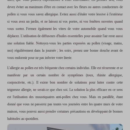
devez éviter au maximum d'être en contact avec les fleurs ou autres conducteurs de
pollen si vous vous savez allergique. Evitez aussi d'étaler votre lessive à l'extérieur
si vous avez un jardin, et ne laissez ni vos portes, ni vos fenêtres ouvertes quand
vous sortez. Fermez également les vitres de votre automobile quand vous vous
déplacez. L'utilisation de diffuseurs d'huiles essentielles pour assainir l'air reste aussi
une solution fiable. Nettoyez-vous les parties exposées au pollen (visage, mains,
nez) régulièrement dans la journée ; les soirs, prenez une bonne douche avant de
vous endormir pour ne pas infecter votre literie.
L'allergie au pollen est très fréquente chez certains individus. Elle est récurrente et se
manifeste par un certain nombre de symptômes (toux, rhinite allergique,
conjonctivite, etc.). Il existe bon nombre de solutions pour lutter contre cette
teigneuse allergie, ne serait-ce que chez soi. La solution la plus efficace en ce sens
est l'utilisation des moustiquaires anti-pollen chez vous. Mais en parallèle, étant
donné que vous ne passerez pas toutes vos journées entre les quatre murs de votre
maison, vous pouvez aussi prendre certaines précautions en développant de bonnes
habitudes au quotidien.