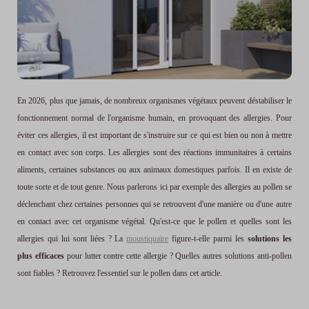
En 2026, plus que jamais, de nombreux organismes végétaux peuvent déstabiliser le
fonctionnement normal de l'organisme humain, en provoquant des allergies. Pour
éviter ces allergies, il est important de s'instruire sur ce qui est bien ou non à mettre
en contact avec son corps. Les allergies sont des réactions immunitaires à certains
aliments, certaines substances ou aux animaux domestiques parfois. Il en existe de
toute sorte et de tout genre. Nous parlerons ici par exemple des allergies au pollen se
déclenchant chez certaines personnes qui se retrouvent d'une manière ou d'une autre
en contact avec cet organisme végétal. Qu'est-ce que le pollen et quelles sont les
allergies qui lui sont liées ? La
moustiquaire
figure-t-elle parmi les
solutions les
plus efficaces
pour lutter contre cette allergie ? Quelles autres solutions anti-pollen
sont fiables ? Retrouvez l'essentiel sur le pollen dans cet article.