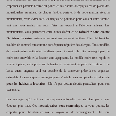
empêcher en parallèle l'entrée du pollen et ses risques allergiques est de placer des
moustiquaires au niveau de chaque fenêtre, porte et lit de votre maison. Avec la
moustiquaire, vous évitez tous les risques de pollinose pour vous et votre famille,
tant que vous n'allez pas vous n'êtes pas exposé à l'allergène ailleurs. Les
moustiquaires vous permettent entre autres d'aérer et de
rafraîchir sans crainte
l'intérieur de votre maison
en ouvrant vos portes et fenêtres. Elles réduisent les
troubles de sommeil qui sont une conséquence régulière des allergies. Trois modèles
de moustiquaires anti-pollen se démarquent, à savoir : le filtre auto-agrippant, le
cadre fixe amovible et la fixation auto-agrippante. Le modèle cadre fixe, rapide et
simple à placer, est à poser sur la fenêtre en se servant de pieds de fixation. Il ne
laisse aucun stigmate et il est possible de le conserver grâce à ses esquissés
extraplats. La moustiquaire auto-agrippante s'installe sans complexités et est
idéale
pour les habitants locataires
. Elle n'a pas besoin d'outils particuliers pour son
installation.
Les avantages qu'offrent les moustiquaires anti-pollen ne s'arrêtent pas à ceux
évoqués plus haut. Ces
moustiquaires sont économiques
et vous pouvez les
emporter pour utilisation en cas de voyage ou de déménagement. Elles sont