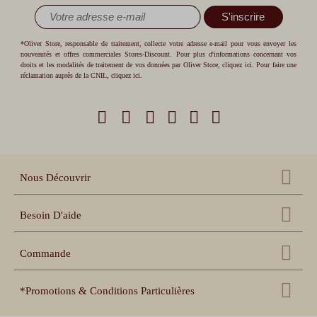
S'inscrire
*Oliver Store, responsable de traitement, collecte votre adresse e-mail pour vous envoyer les
nouveautés et offres commerciales Stores-Discount. Pour plus d'informations concernant vos
droits et les modalités de traitement de vos données par Oliver Store,
cliquez ici
. Pour faire une
réclamation auprès de la CNIL,
cliquez ici
.
Nous Découvrir
Qui sommes nous ?
Besoin D'aide
Nos références
Nous contacter
Échantillons gratuits
Commande
Centre d'aide
Accessoires
Récupération panier
Nos conseils pratiques
*Promotions & Conditions Particulières
Espace pro revendeur
Suivi de commande
Notices de pose et prise
de mesure
Espace collectivités
MOTOR10
-10% sur les volets roulants, les stores enrouleurs et les stores bateaux