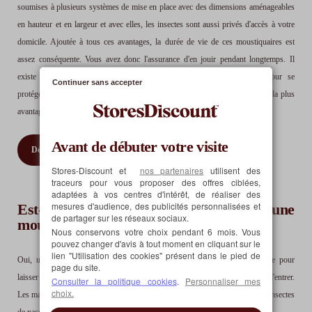
soumises à plusieurs systèmes de mise en place avec des dimensions aménageables
en hauteur et en largeur et avec elles, les insectes sont aussi privés d'accès à votre
domicile. Ajoutée à tous ces avantages, la durée de vie de ces moustiquaires est
assez conséquente. Vous avez donc l'assurance d'en jouir pendant longtemps. Il
existe d'autres solutions efficaces outre les moustiquaires anti-pollen pour se
Continuer sans accepter
protéger contre les allergies au pollen chez soi, mais celle-ci est assurément la plus
avantageuse.
Avant de débuter votre visite
Découvrez nos moustiquaires sur mesure
Stores-Discount et
nos partenaires
utilisent des
traceurs pour vous proposer des offres ciblées,
adaptées à vos centres d'intérêt, de réaliser des
mesures d'audience, des publicités personnalisées et
Est-ce que l'air passe à travers une
de partager sur les réseaux sociaux.
moustiquaire ?
Nous conservons votre choix pendant 6 mois. Vous
pouvez changer d'avis à tout moment en cliquant sur le
lien "Utilisation des cookies" présent dans le pied de
Oui, une moustiquaire peut laisser passer l'air. La moustiquaire est conçue pour
page du site.
laisser circuler l'air tout en empêchant les insectes comme les moustiques d'entrer.
Consulter la politique cookies
.
Personnaliser mes
choix.
Les mailles de la moustiquaire sont suffisamment petites pour empêcher ces insectes