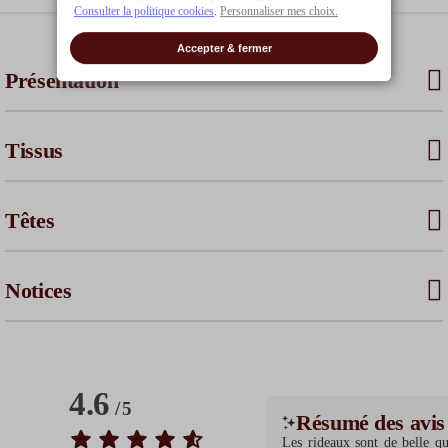
Consulter la politique cookies
.
Personnaliser mes choix.
Accepter & fermer
Présentation
Tissus
Têtes
Notices
4.6
/
5
Résumé des avis
Les rideaux sont de belle qu