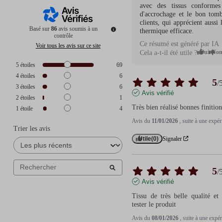
avec des tissus conformes 
d'accrochage et le bon tombé
clients, qui apprécient aussi
Basé sur
86
avis soumis à un
thermique efficace.
contrôle
Ce résumé est généré par IA
Voir tous les avis sur ce site
Oui
No
Cela a-t-il été utile ?
5
étoiles
69
4
étoiles
6
5
/
3
étoiles
6
Avis vérifié
2
étoiles
1
Très bien réalisé bonnes finition
1
étoile
4
Avis du
11/01/2026
, suite à une expé
Trier les avis
Utile
(0)
Signaler
5
/
Avis vérifié
Tissu de très belle qualité et 
tester le produit
Avis du
08/01/2026
, suite à une exp