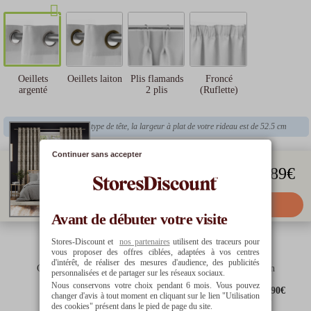
3ème
mensualité
33.33
€
25
€
14.97
€
4ème
mensualité
Coût
total
Oeillets laiton
Plis flamands
Froncé
Oeillets
33.33
€
25
€
14.97
€
2 plis
(Ruflette)
argenté
En sélectionnant ce type de tête, la largeur à plat de votre rideau est de 52.5 cm
25
€
14.97
€
Continuer sans accepter
59.89
€
102.42
€
109.60
€
59.89
€
Ajouter au panier
Avant de débuter votre visite
Stores-Discount et
nos partenaires
utilisent des traceurs pour
vous proposer des offres ciblées, adaptées à vos centres
d'intérêt, de réaliser des mesures d'audience, des publicités
Garantie
Expédié sous
Livraison
personnalisées et de partager sur les réseaux sociaux.
5 ans
10 à 15 jours ouvrés
8.90€
Nous conservons votre choix pendant 6 mois. Vous pouvez
offerte dès
90€
changer d'avis à tout moment en cliquant sur le lien "Utilisation
d'achat*
des cookies" présent dans le pied de page du site.