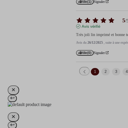
Utile
(1)
Signaler
5
/
Avis vérifié
Très joli lin imprimé et bonne t
Avis du
26/12/2025
, suite à une exp
Utile
(0)
Signaler
1
2
3
4