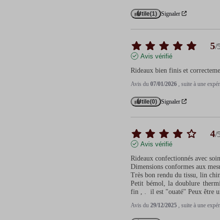
Utile
(1)
Signaler
5
/
Avis vérifié
Rideaux bien finis et correctem
Avis du
07/01/2026
, suite à une exp
Utile
(0)
Signaler
4
/
Avis vérifié
Rideaux confectionnés avec soin.
Dimensions conformes aux mesu
Très bon rendu du tissu, lin chin
Petit bémol, la doublure thermiq
fin , .  il est "ouaté" Peux être 
Avis du
29/12/2025
, suite à une exp