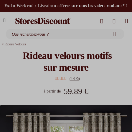
stores intérieurs et volets motorisés*
Exclu Weekend : Livraison offerte sur tous les volets roulants* !
stores bannes standards
moustiquaires
< Rideau Velours
Rideau velours motifs
sur mesure
(4.6 /5)
59.89 €
à partir de