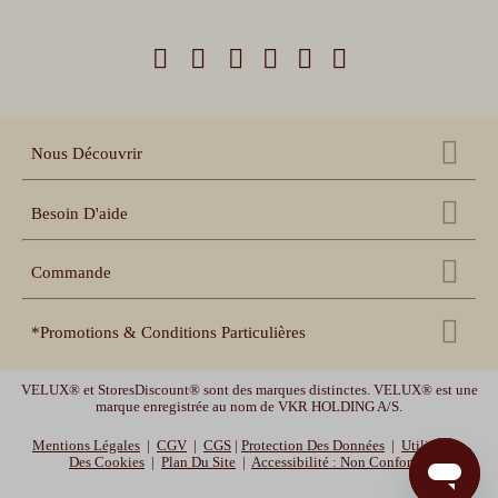
Nous Découvrir
Qui sommes nous ?
Besoin D'aide
Nos références
Nous contacter
Échantillons gratuits
Commande
Centre d'aide
Accessoires
Récupération panier
Nos conseils pratiques
*Promotions & Conditions Particulières
Espace pro revendeur
Suivi de commande
Notices de pose et prise
de mesure
Espace collectivités
Livraison offerte
uniquement sur les volets roulants. Livraison offerte en France
Délais de livraison et
garanties
VELUX® et StoresDiscount® sont des marques distinctes. VELUX® est une
Vidéos de pose
métropolitaine (hors Corse, Belgique, et Luxembourg). Offre valable jusqu'au
marque enregistrée au nom de VKR HOLDING A/S.
10/08/2026 -10h.
Mentions Légales
|
CGV
|
CGS
|
Protection Des Données
|
Utilisation
MOTOR10
-10% sur les volets roulants, les stores enrouleurs et les stores bateaux
Des Cookies
|
Plan Du Site
|
Accessibilité : Non Conforme
avec le code promotionnel MOTOR10. Offre valable jusqu'au 12/08/2026 -10h.