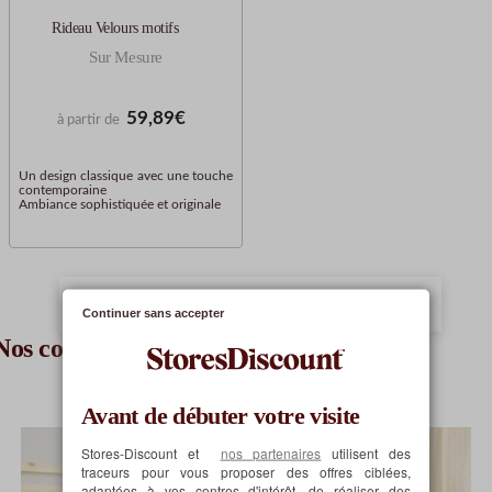
Rideau Velours motifs
Sur Mesure
59,89€
à partir de
Un design classique avec une touche
contemporaine
Ambiance sophistiquée et originale
> Comment choisir ses rideaux ?
Continuer sans accepter
Nos conseils pratiques
Avant de débuter votre visite
Stores-Discount et
nos partenaires
utilisent des
traceurs pour vous proposer des offres ciblées,
adaptées à vos centres d'intérêt, de réaliser des