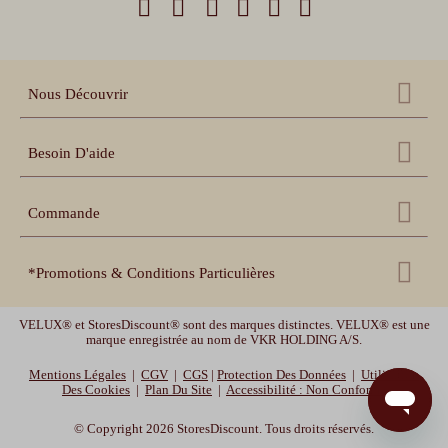
Nous Découvrir
Qui sommes nous ?
Besoin D'aide
Nos références
Nous contacter
Échantillons gratuits
Commande
Centre d'aide
Accessoires
Récupération panier
Nos conseils pratiques
*Promotions & Conditions Particulières
Espace pro revendeur
Suivi de commande
Notices de pose et prise
de mesure
Livraison offerte
uniquement sur les volets roulants. Livraison offerte en France
Espace collectivités
Délais de livraison et
garanties
VELUX® et StoresDiscount® sont des marques distinctes. VELUX® est une
métropolitaine (hors Corse, Belgique, et Luxembourg). Offre valable jusqu'au
Vidéos de pose
marque enregistrée au nom de VKR HOLDING A/S.
10/08/2026 -10h.
Mentions Légales
|
CGV
|
CGS
|
Protection Des Données
|
Utilisation
Des Cookies
|
Plan Du Site
|
Accessibilité : Non Conforme
MOTOR10
-10% sur les volets roulants, les stores enrouleurs et les stores bateaux
avec le code promotionnel MOTOR10. Offre valable jusqu'au 12/08/2026 -10h.
© Copyright 2026 StoresDiscount. Tous droits réservés.