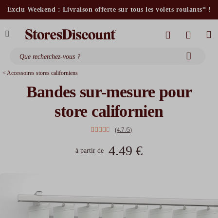
stores intérieurs et volets motorisés*
Exclu Weekend : Livraison offerte sur tous les volets roulants* !
stores bannes standards
moustiquaires
< Accessoires stores californiens
Bandes sur-mesure pour
store californien
(4.7 /5)
4.49 €
à partir de