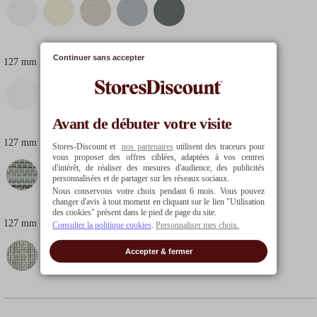
25
€
5
€
Continuer sans accepter
127 mm M1 Trévira CS
€€
102.42
€
109.60
€
20
€
Avant de débuter votre visite
127 mm Bois Tissé
€€€€
Stores-Discount et
nos partenaires
utilisent des traceurs pour
vous proposer des offres ciblées, adaptées à vos centres
d'intérêt, de réaliser des mesures d'audience, des publicités
personnalisées et de partager sur les réseaux sociaux.
Nous conservons votre choix pendant 6 mois. Vous pouvez
changer d'avis à tout moment en cliquant sur le lien "Utilisation
des cookies" présent dans le pied de page du site.
127 mm Tamisant Chiné
€€€
Consulter la politique cookies
.
Personnaliser mes choix.
Accepter & fermer