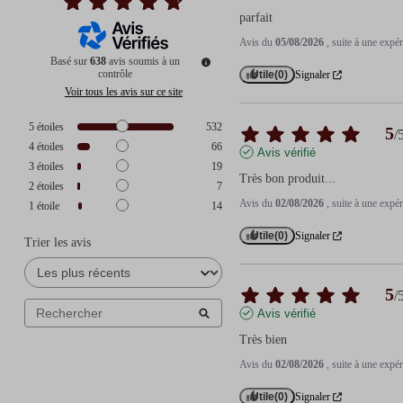
parfait
Avis du
05/08/2026
, suite à une exp
Basé sur
638
avis soumis à un
contrôle
Utile
(0)
Signaler
Voir tous les avis sur ce site
5
étoiles
532
5
/
4
étoiles
66
Avis vérifié
3
étoiles
19
Très bon produit...
2
étoiles
7
Avis du
02/08/2026
, suite à une exp
1
étoile
14
Utile
(0)
Signaler
Trier les avis
5
/
Avis vérifié
Très bien
Avis du
02/08/2026
, suite à une exp
Utile
(0)
Signaler