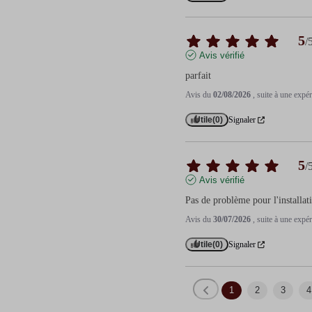
5
/
Avis vérifié
parfait
Avis du
02/08/2026
, suite à une exp
Utile
(0)
Signaler
5
/
Avis vérifié
Pas de problème pour l'installati
Avis du
30/07/2026
, suite à une exp
Utile
(0)
Signaler
1
2
3
4