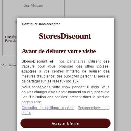
Sur Mesure
24,68€
à partir de
Continuer sans accepter
Classique ou Premium
Fonctionnel et résistant
Avant de débuter votre visite
Stores-Discount et
nos partenaires
utilisent des
Stores californiens
traceurs pour vous proposer des offres ciblées,
Voir aussi :
adaptées à vos centres d'intérêt, de réaliser des
mesures d'audience, des publicités personnalisées et
de partager sur les réseaux sociaux.
Nous conservons votre choix pendant 6 mois. Vous
pouvez changer d'avis à tout moment en cliquant sur le
lien "Utilisation des cookies" présent dans le pied de
page du site.
Consulter la politique cookies
.
Personnaliser mes
choix.
Accepter & fermer