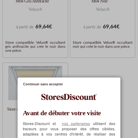
M04 Gris Anthracite
M04 Noir
Velux®
Velux®
69,64€
69,64€
à partir de
à partir de
Store compatible Velux® occultant
Store compatible Velux® occultant
gris anthracite qui crée le noir dans
noir qui crée le noir dans une pièce.
une pièce.
Continuer sans accepter
Store compatible Velux® GGL
Avant de débuter votre visite
M04 Beige
Stores-Discount et
nos partenaires
utilisent des
Velux®
traceurs pour vous proposer des offres ciblées,
adaptées à vos centres d'intérêt, de réaliser des