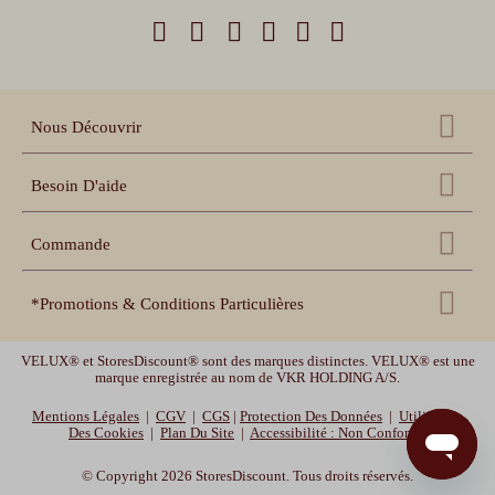
Nous Découvrir
Qui sommes nous ?
Besoin D'aide
Nos références
Nous contacter
Échantillons gratuits
Commande
Centre d'aide
Accessoires
Récupération panier
Nos conseils pratiques
*Promotions & Conditions Particulières
Espace pro revendeur
Suivi de commande
Notices de pose et prise
de mesure
Espace collectivités
Livraison offerte
uniquement sur les volets roulants. Livraison offerte en France
Délais de livraison et
garanties
VELUX® et StoresDiscount® sont des marques distinctes. VELUX® est une
Vidéos de pose
métropolitaine (hors Corse, Belgique, et Luxembourg). Offre valable jusqu'au
marque enregistrée au nom de VKR HOLDING A/S.
10/08/2026 -10h.
Mentions Légales
|
CGV
|
CGS
|
Protection Des Données
|
Utilisation
MOTOR10
-10% sur les volets roulants, les stores enrouleurs et les stores bateaux
Des Cookies
|
Plan Du Site
|
Accessibilité : Non Conforme
avec le code promotionnel MOTOR10. Offre valable jusqu'au 12/08/2026 -10h.
© Copyright 2026 StoresDiscount. Tous droits réservés.
Déstockage :
Jusqu'à -30% sur nos stores bannes standards, et jusqu'à -20% sur nos