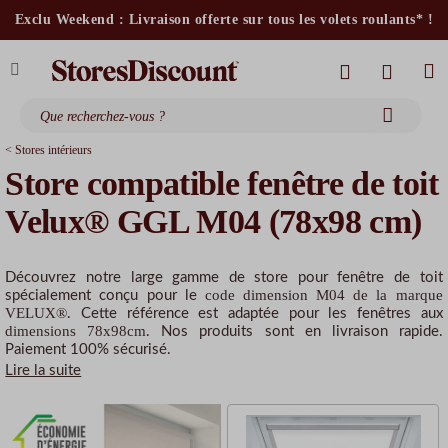
stores intérieurs et volets motorisés*
Exclu Weekend : Livraison offerte sur tous les volets roulants* !
stores bannes standards
moustiquaires
< Stores intérieurs
Store compatible fenêtre de toit
Velux® GGL M04 (78x98 cm)
Découvrez notre large gamme de store pour fenêtre de toit
code dimension M04 de la marque
spécialement conçu pour le
VELUX®
. Cette référence est adaptée pour les fenêtres aux
dimensions 78x98cm
. Nos produits sont en livraison rapide.
Paiement 100% sécurisé.
Lire la suite