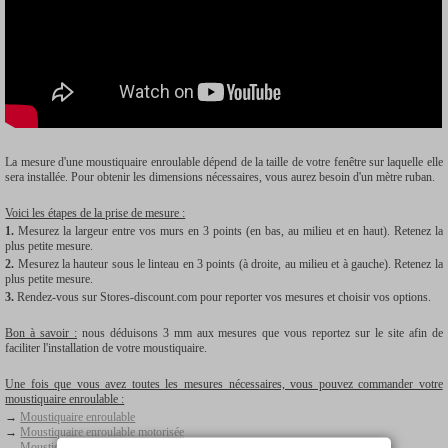
La mesure d'une moustiquaire enroulable dépend de la taille de votre fenêtre sur laquelle elle
sera installée. Pour obtenir les dimensions nécessaires, vous aurez besoin d'un mètre ruban.
Voici les étapes de la prise de mesure :
1.
Mesurez la largeur entre vos murs en 3 points (en bas, au milieu et en haut). Retenez la
plus petite mesure.
2.
Mesurez la hauteur sous le linteau en 3 points (à droite, au milieu et à gauche). Retenez la
plus petite mesure.
3.
Rendez-vous sur Stores-discount.com pour reporter vos mesures et choisir vos options.
Bon à savoir :
nous déduisons 3 mm aux mesures que vous reportez sur le site afin de
faciliter l'installation de votre moustiquaire.
Une fois que vous avez toutes les mesures nécessaires, vous pouvez commander votre
moustiquaire enroulable :
→
Moustiquaire enroulable
→
Moustiquaire enroulable motorisée
→
Moustiquaire enroulable latérale