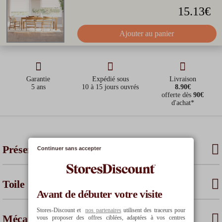
(à la
15.13
€
commande)
35.75
€
34.60
€
5
€
2ème
Dont
2.42
€ de coût
Dont
9.60
€ de coût
de financement
de financement
mensualité
Ajouter au panier
3ème
mensualité
33.33
€
25
€
5
€
4ème
mensualité
Coût
Garantie
Expédié sous
Livraison
total
5 ans
10 à 15 jours ouvrés
8.90€
33.33
€
25
€
offerte dès
90€
5
€
d'achat*
25
€
5
€
Présentation
Continuer sans accepter
102.42
€
109.60
€
20
€
Toile
Avant de débuter votre visite
Stores-Discount et
nos partenaires
utilisent des traceurs pour
Mécanisme
vous proposer des offres ciblées, adaptées à vos centres