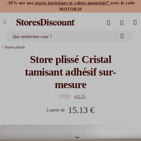
-10% sur nos
stores intérieurs et volets motorisés*
avec le code
stores bannes standards
moustiquaires
MOTOR10
< Stores plissés
Store plissé Cristal
tamisant adhésif sur-
mesure
(4.3 /5)
15.13 €
à partir de