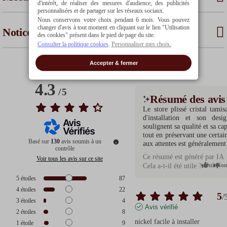
d'intérêt, de réaliser des mesures d'audience, des publicités
personnalisées et de partager sur les réseaux sociaux.
Nous conservons votre choix pendant 6 mois. Vous pouvez
changer d'avis à tout moment en cliquant sur le lien "Utilisation
Notices
des cookies" présent dans le pied de page du site.
Consulter la politique cookies
.
Personnaliser mes choix.
Accepter & fermer
4.3
/
5
Résumé des avis
Le store plissé cristal tamis
d'installation et son desig
soulignent sa qualité et sa ca
tout en préservant une certai
Basé sur
130
avis soumis à un
aux attentes est généralemen
contrôle
Ce résumé est généré par IA
Voir tous les avis sur ce site
Oui
No
Cela a-t-il été utile ?
5
étoiles
87
4
étoiles
22
5
/
3
étoiles
4
Avis vérifié
2
étoiles
8
nickel facile à installer
1
étoile
9