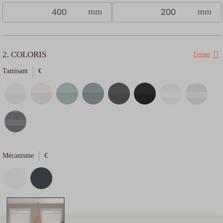
mm
mm
2. COLORIS
Fermer
Tamisant
€
Choisissez votre moyen de financement
Mécanisme
€
Oney en 3x
Oney en 4x
Paypal en 4x
Payez
sans frais
avec
De 100€ à
De 100€ à
De 20€ à
3 000€
3 000€
3 000€
1ère
mensualité