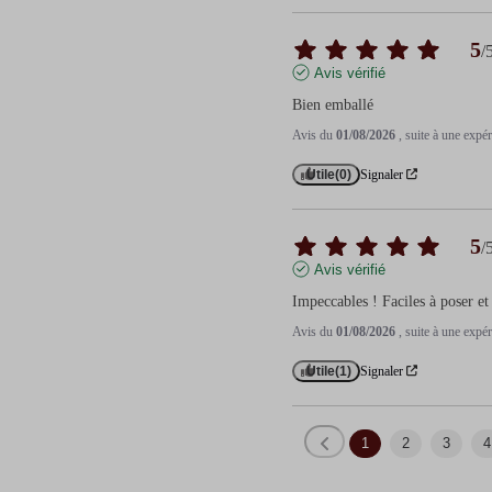
5
/
Avis vérifié
Bien emballé
Avis du
01/08/2026
, suite à une exp
Utile
(0)
Signaler
5
/
Avis vérifié
Impeccables ! Faciles à poser et 
Avis du
01/08/2026
, suite à une exp
Utile
(1)
Signaler
1
2
3
4