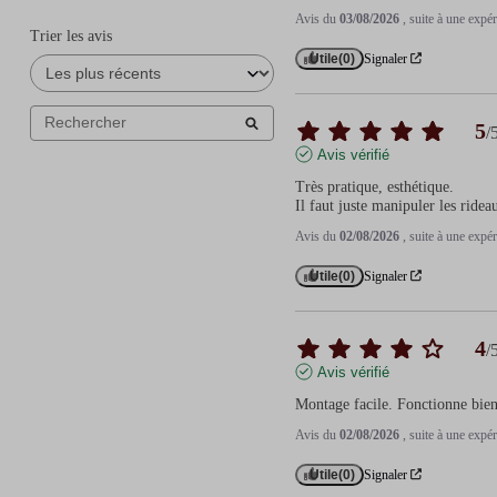
Avis du
03/08/2026
, suite à une exp
Trier les avis
Utile
(0)
Signaler
5
/
Avis vérifié
Très pratique, esthétique.

Il faut juste manipuler les ride
Avis du
02/08/2026
, suite à une exp
Utile
(0)
Signaler
4
/
Avis vérifié
Montage facile. Fonctionne bien
Avis du
02/08/2026
, suite à une exp
Utile
(0)
Signaler