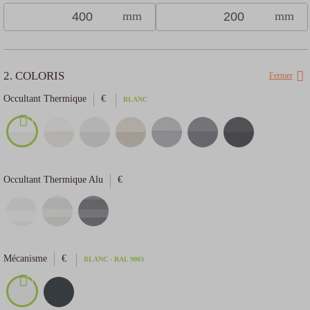
mm
mm
2. COLORIS
Fermer
Occultant Thermique
€
BLANC
Occultant Thermique Alu
€
Choisissez votre moyen de financement
Mécanisme
€
BLANC - RAL 9003
Oney en 3x
Oney en 4x
Paypal en 4x
Payez
sans frais
avec
De 100€ à
De 100€ à
De 20€ à
3 000€
3 000€
3 000€