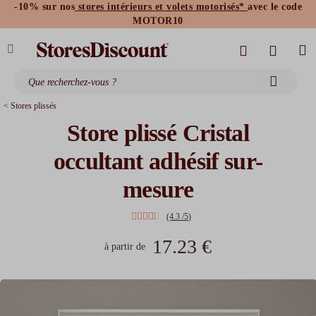
-10% sur nos
stores intérieurs et volets motorisés*
avec le code
stores bannes standards
moustiquaires
MOTOR10
< Stores plissés
Store plissé Cristal
occultant adhésif sur-
mesure
(4.3 /5)
17.23 €
à partir de