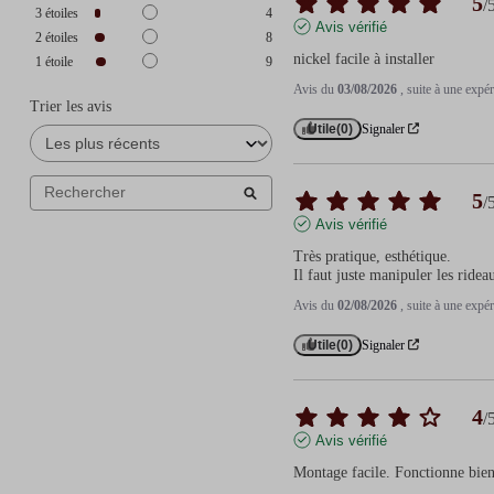
5
/
3
étoiles
4
Avis vérifié
2
étoiles
8
nickel facile à installer
1
étoile
9
Avis du
03/08/2026
, suite à une exp
Trier les avis
Utile
(0)
Signaler
5
/
Avis vérifié
Très pratique, esthétique.

Il faut juste manipuler les ride
Avis du
02/08/2026
, suite à une exp
Utile
(0)
Signaler
4
/
Avis vérifié
Montage facile. Fonctionne bien