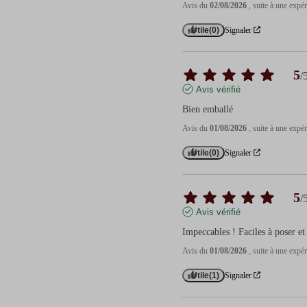
Avis du
02/08/2026
, suite à une exp
Utile
(0)
Signaler
5
/
Avis vérifié
Bien emballé
Avis du
01/08/2026
, suite à une exp
Utile
(0)
Signaler
5
/
Avis vérifié
Impeccables ! Faciles à poser et 
Avis du
01/08/2026
, suite à une exp
Utile
(1)
Signaler