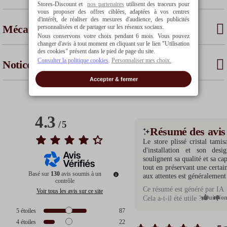
Stores-Discount et
nos partenaires
utilisent des traceurs pour
vous proposer des offres ciblées, adaptées à vos centres
d'intérêt, de réaliser des mesures d'audience, des publicités
Mécanisme
personnalisées et de partager sur les réseaux sociaux.
Nous conservons votre choix pendant 6 mois. Vous pouvez
changer d'avis à tout moment en cliquant sur le lien "Utilisation
des cookies" présent dans le pied de page du site.
Consulter la politique cookies
.
Personnaliser mes choix.
Notices
Accepter & fermer
4.3
/
5
Résumé des avis
Le store plissé cristal tamis
d'installation et son desig
soulignent sa qualité et sa ca
tout en préservant une certai
Basé sur
130
avis soumis à un
aux attentes est généralemen
contrôle
Ce résumé est généré par IA
Voir tous les avis sur ce site
Oui
No
Cela a-t-il été utile ?
5
étoiles
87
4
étoiles
22