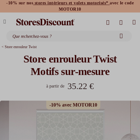
-10% sur nos
stores intérieurs et volets motorisés*
avec le code
stores bannes standards
moustiquaires
MOTOR10
< Store enrouleur Twist
Store enrouleur Twist
Motifs sur-mesure
35.22 €
à partir de
-10% avec MOTOR10