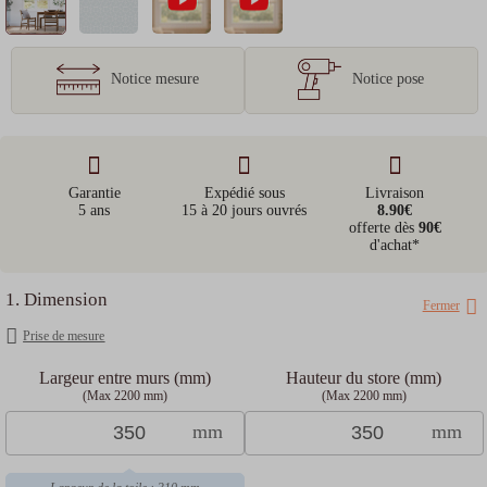
Notice mesure
Notice pose
Garantie
Expédié sous
Livraison
5 ans
15 à 20 jours ouvrés
8.90€
offerte dès
90€
d'achat*
Choisissez votre moyen de financement
1. Dimension
Fermer
Prise de mesure
Oney en 3x
Oney en 4x
Paypal en 4x
Payez
sans frais
avec
Largeur entre murs (mm)
Hauteur du store (mm)
De 100€ à
De 100€ à
(Max 2200 mm)
(Max 2200 mm)
De 20€ à
3 000€
3 000€
3 000€
mm
mm
1ère
mensualité
(à la
commande)
35.75
€
34.60
€
8.81
€