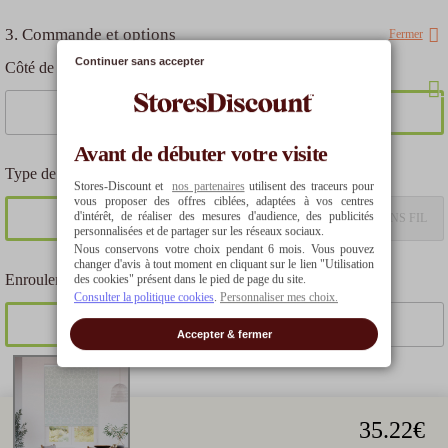
3. Commande et options
Fermer
Continuer sans accepter
Côté de commande
GAUCHE
DROITE
Avant de débuter votre visite
Type de commande
Stores-Discount et
nos partenaires
utilisent des traceurs pour
vous proposer des offres ciblées, adaptées à vos centres
d'intérêt, de réaliser des mesures d'audience, des publicités
CHAÎNETTE MÉTAL
MOTEUR SMARTVIEW SANS FIL
personnalisées et de partager sur les réseaux sociaux.
Nous conservons votre choix pendant 6 mois. Vous pouvez
changer d'avis à tout moment en cliquant sur le lien "Utilisation
Enroulement
des cookies" présent dans le pied de page du site.
Consulter la politique cookies
.
Personnaliser mes choix.
CLASSIQUE
INVERSÉ
Accepter & fermer
35.22
€