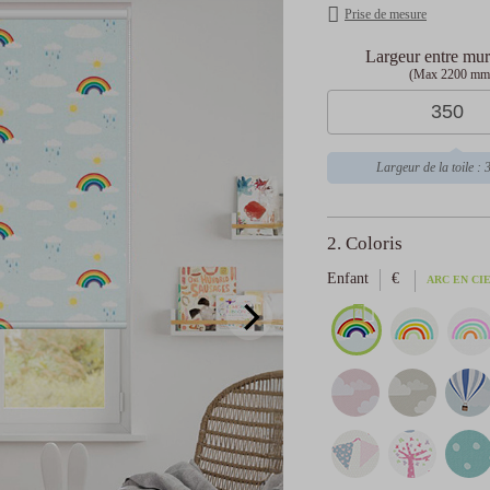
Prise de mesure
Largeur entre mu
(Max 2200 mm
Largeur de la toile :
2. Coloris
Enfant
€
ARC EN CI
z votre moyen de financement
Oney en 3x
Oney en 4x
Paypa
sans