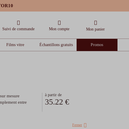
OTOR10
Suivi de commande
Mon compte
Mon panier
Films vitre
Échantillons gratuits
Promos
à partir de
e sur mesure
35.22 €
implement entre
Fermer