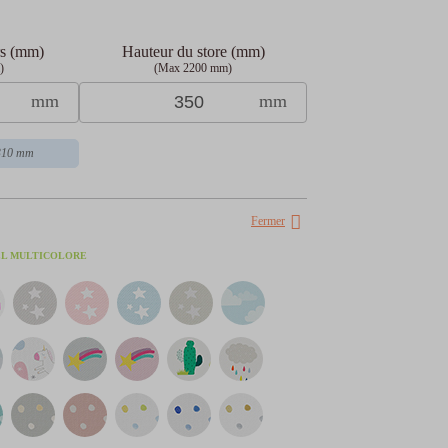
rs (mm)
Hauteur du store (mm)
)
(Max 2200 mm)
mm
mm
 310 mm
Fermer
EL MULTICOLORE
l en 4x
 frais