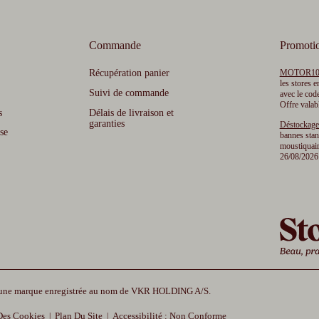
Commande
Promoti
Récupération panier
MOTOR1
les stores e
Suivi de commande
avec le co
Offre valab
s
Délais de livraison et
garanties
Déstockage
se
bannes stan
moustiquair
26/08/2026 
 une marque enregistrée au nom de VKR HOLDING A/S.
 Des Cookies
Plan Du Site
Accessibilité : Non Conforme
|
|