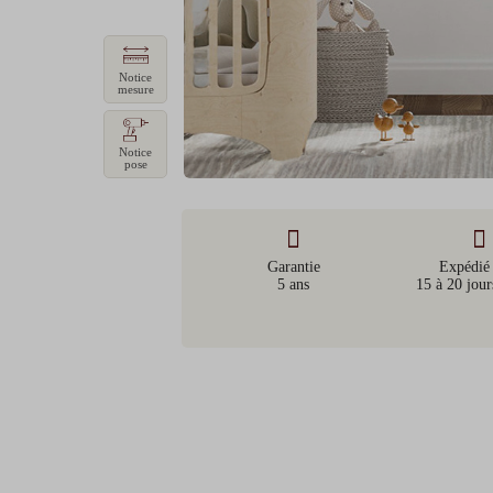
1ère mensualité (à la
commande)
2ème mensualité
Notice
3ème mensualité
mesure
4ème mensualité
Coût total
Notice
pose
Garantie
Expédié
5 ans
15 à 20 jour