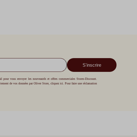
S'inscrire
mail pour vous envoyer les nouveautés et offres commerciales Stores-Discount.
aitement de vos données par Oliver Store,
cliquez ici
. Pour faire une réclamation