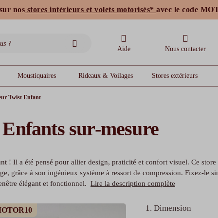
sur nos
stores intérieurs et volets motorisés*
stores bannes standards
moustiquaires
avec le code M
Aide
Nous contacter
Moustiquaires
Rideaux & Voilages
Stores extérieurs
eur Twist Enfant
t Enfants sur-mesure
t ! Il a été pensé pour allier design, praticité et confort visuel. Ce stor
çage, grâce à son ingénieux système à ressort de compression. Fixez-le s
enêtre élégant et fonctionnel.
Lire la description complète
1. Dimension
 MOTOR10