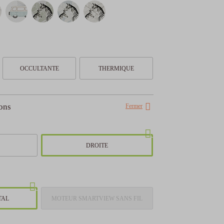
€ à
3 000€
.81
€
.81
€
OCCULTANTE
THERMIQUE
.81
€
ons
Fermer
.81
€
DROITE
.22
€
TAL
MOTEUR SMARTVIEW SANS FIL