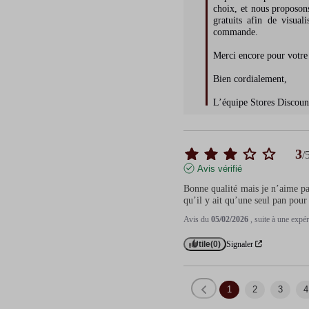
choix, et nous proposons
gratuits afin de visuali
commande.

Merci encore pour votre 
Bien cordialement,

L’équipe Stores Discoun
3
/
Avis vérifié
Bonne qualité mais je n’aime pas
qu’il y ait qu’une seul pan pour
Avis du
05/02/2026
, suite à une exp
Utile
(0)
Signaler
1
2
3
4