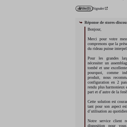
Utile
(0)
Signaler
Réponse de
stores-disco
Bonjour,

Merci pour votre mess
comprenons que la prése
du rideau puisse interpell
Pour les grandes larg
nécessiter un assemblag
tombé et une excellente
pourquoi, comme indi
produit, nous recomma
configuration en 2 pan
rendu plus harmonieux et
part et d’autre de la fenêt
Cette solution est coura
tant pour son aspect est
d’utilisation au quotidien
Notre service client r
disposition pour vou