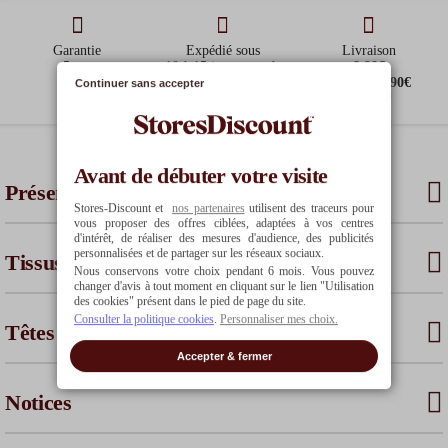
Garantie
Expédié sous
Livraison
25
€
14.97
€
5 ans
10 à 15 jours ouvrés
8.90€
offerte dès
90€
Continuer sans accepter
d'achat*
102.42
€
109.60
€
59.89
€
Avant de débuter votre visite
Présentation
Stores-Discount et
nos partenaires
utilisent des traceurs pour
vous proposer des offres ciblées, adaptées à vos centres
d'intérêt, de réaliser des mesures d'audience, des publicités
personnalisées et de partager sur les réseaux sociaux.
Tissus
Nous conservons votre choix pendant 6 mois. Vous pouvez
changer d'avis à tout moment en cliquant sur le lien "Utilisation
des cookies" présent dans le pied de page du site.
Consulter la politique cookies
.
Personnaliser mes choix.
Têtes
Accepter & fermer
Notices