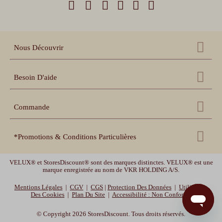
Nous Découvrir
Qui sommes nous ?
Besoin D'aide
Nos références
Nous contacter
Échantillons gratuits
Commande
Centre d'aide
Accessoires
Récupération panier
Nos conseils pratiques
*Promotions & Conditions Particulières
Espace pro revendeur
Suivi de commande
Notices de pose et prise
de mesure
Livraison offerte
uniquement sur les volets roulants. Livraison offerte en France
Espace collectivités
Délais de livraison et
garanties
VELUX® et StoresDiscount® sont des marques distinctes. VELUX® est une
métropolitaine (hors Corse, Belgique, et Luxembourg). Offre valable jusqu'au
Vidéos de pose
marque enregistrée au nom de VKR HOLDING A/S.
10/08/2026 -10h.
Mentions Légales
|
CGV
|
CGS
|
Protection Des Données
|
Utilisation
Des Cookies
|
Plan Du Site
|
Accessibilité : Non Conforme
MOTOR10
-10% sur les volets roulants, les stores enrouleurs et les stores bateaux
avec le code promotionnel MOTOR10. Offre valable jusqu'au 12/08/2026 -10h.
© Copyright 2026 StoresDiscount. Tous droits réservés.