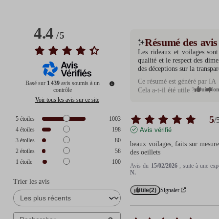
4.4
/
5
Résumé des avis
Les rideaux et voilages sont
qualité et le respect des dim
des déceptions sur la transpar
Ce résumé est généré par IA
Basé sur
1 439
avis soumis à un
Oui
No
contrôle
Cela a-t-il été utile ?
Voir tous les avis sur ce site
5
5
étoiles
1003
/
4
étoiles
198
Avis vérifié
3
étoiles
80
beaux voilages, faits sur mesure
2
étoiles
58
des oeillets
1
étoile
100
Avis du
15/02/2026
, suite à une ex
N.
Trier les avis
Utile
(2)
Signaler