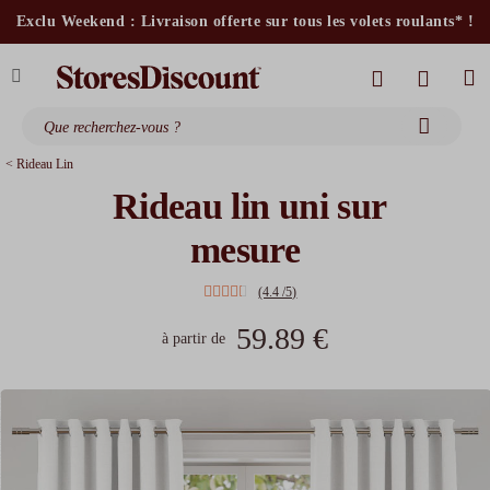
stores intérieurs et volets motorisés*
Exclu Weekend : Livraison offerte sur tous les volets roulants* !
stores bannes standards
moustiquaires
< Rideau Lin
Rideau lin uni sur
mesure
(4.4 /5)
59.89 €
à partir de