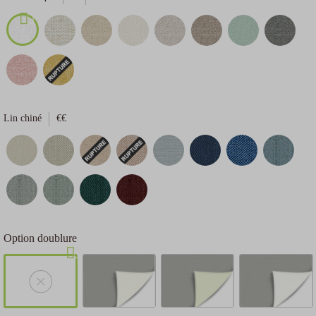
Lin chiné
€€
Option doublure