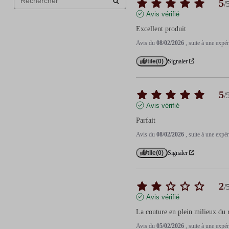
5
/
Avis vérifié
Excellent produit
Avis du
08/02/2026
, suite à une exp
Utile
(0)
Signaler
5
/
Avis vérifié
Parfait
Avis du
08/02/2026
, suite à une exp
Utile
(0)
Signaler
2
/
Avis vérifié
La couture en plein milieux du r
Avis du
05/02/2026
, suite à une exp