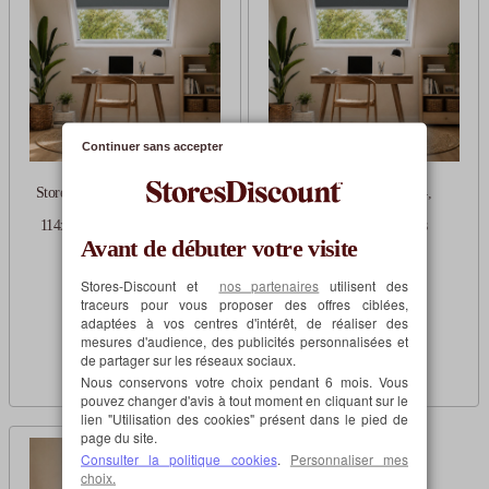
Continuer sans accepter
Store pour fenêtre de toit 4,
Store pour fenêtre de toit 4,
114x118 cm occultant gris
114x118 cm occultant gris
Avant de débuter votre visite
Sur mesure
anthracite
Stores-Discount et
nos partenaires
utilisent des
Sur mesure
traceurs pour vous proposer des offres ciblées,
94,04€
à partir de
adaptées à vos centres d'intérêt, de réaliser des
mesures d'audience, des publicités personnalisées et
94,04€
à partir de
de partager sur les réseaux sociaux.
Nous conservons votre choix pendant 6 mois. Vous
pouvez changer d'avis à tout moment en cliquant sur le
lien "Utilisation des cookies" présent dans le pied de
page du site.
Consulter la politique cookies
.
Personnaliser mes
choix.