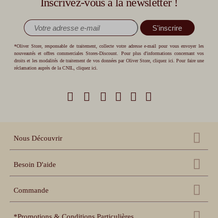
Inscrivez-vous à la newsletter !
S'inscrire
*Oliver Store, responsable de traitement, collecte votre adresse e-mail pour vous envoyer les
nouveautés et offres commerciales Stores-Discount. Pour plus d'informations concernant vos
droits et les modalités de traitement de vos données par Oliver Store,
cliquez ici
. Pour faire une
réclamation auprès de la CNIL,
cliquez ici
.
Nous Découvrir
Qui sommes nous ?
Besoin D'aide
Nos références
Nous contacter
Échantillons gratuits
Commande
Centre d'aide
Accessoires
Récupération panier
Nos conseils pratiques
*Promotions & Conditions Particulières
Espace pro revendeur