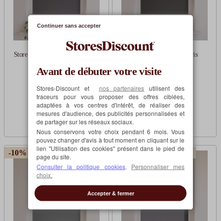
Continuer sans accepter
Store enrouleur occultant gris
Store enrouleur occultant gris
Avant de débuter votre visite
anthracite
souris
Sur mesure
Sur mesure
Stores-Discount et
nos partenaires
utilisent des
traceurs pour vous proposer des offres ciblées,
adaptées à vos centres d'intérêt, de réaliser des
18,90€
18,90€
à partir de
à partir de
mesures d'audience, des publicités personnalisées et
de partager sur les réseaux sociaux.
Nous conservons votre choix pendant 6 mois. Vous
pouvez changer d'avis à tout moment en cliquant sur le
lien "Utilisation des cookies" présent dans le pied de
-10% avec MOTOR10
-10% avec MOTOR10
page du site.
Consulter la politique cookies
.
Personnaliser mes
choix.
Accepter & fermer