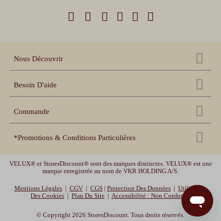
Nous Découvrir
Qui sommes nous ?
Besoin D'aide
Nos références
Nous contacter
Échantillons gratuits
Commande
Centre d'aide
Accessoires
Récupération panier
Nos conseils pratiques
*Promotions & Conditions Particulières
Espace pro revendeur
Suivi de commande
Notices de pose et prise
de mesure
Espace collectivités
MOTOR10
-10% sur les volets roulants, les stores enrouleurs et les stores bateaux
Délais de livraison et
garanties
VELUX® et StoresDiscount® sont des marques distinctes. VELUX® est une
Vidéos de pose
avec le code promotionnel MOTOR10. Offre valable jusqu'au 12/08/2026 -10h.
marque enregistrée au nom de VKR HOLDING A/S.
Déstockage :
Jusqu'à -30% sur nos stores bannes standards, et jusqu'à -20% sur nos
Mentions Légales
|
CGV
|
CGS
|
Protection Des Données
|
Utilisation
moustiquaires. Offre valable jusqu'au 26/08/2026 - 10h.
Des Cookies
|
Plan Du Site
|
Accessibilité : Non Conforme
© Copyright 2026 StoresDiscount. Tous droits réservés.