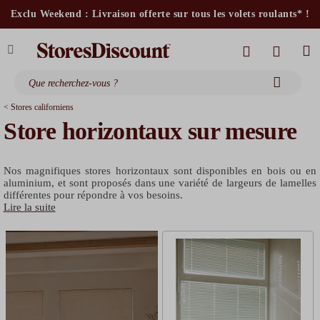
-10% sur nos
stores intérieurs et volets motorisés*
avec le code
Exclu Weekend : Livraison offerte sur tous les volets roulants* !
stores bannes standards
moustiquaires
MOTOR10
< Stores californiens
Store horizontaux sur mesure
Nos magnifiques stores horizontaux sont disponibles en bois ou en
aluminium, et sont proposés dans une variété de largeurs de lamelles
différentes pour répondre à vos besoins.
Lire la suite