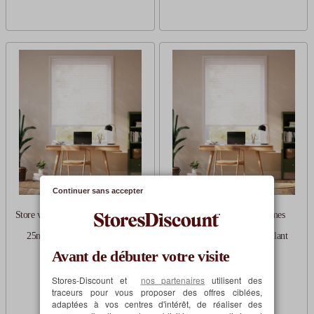
Continuer sans accepter
Store vénitien aluminium lames
Store vénitien aluminium lames
25mm sans percage blanc
25mm sans percage blanc brillant
Avant de débuter votre visite
Sur mesure
Sur mesure
Stores-Discount et
nos partenaires
utilisent des
traceurs pour vous proposer des offres ciblées,
21,25€
21,25€
à partir de
à partir de
adaptées à vos centres d'intérêt, de réaliser des