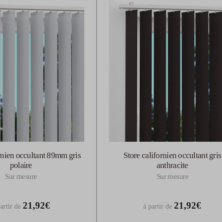
rnien occultant 89mm gris
Store californien occultant gris
polaire
anthracite
Sur mesure
Sur mesure
21,92€
21,92€
artir de
à partir de