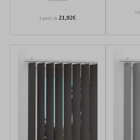
à p
21,92€
à partir de