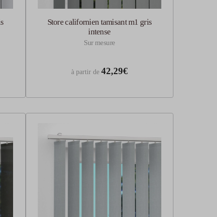
is
Store californien tamisant m1 gris
intense
Sur mesure
42,29€
à partir de