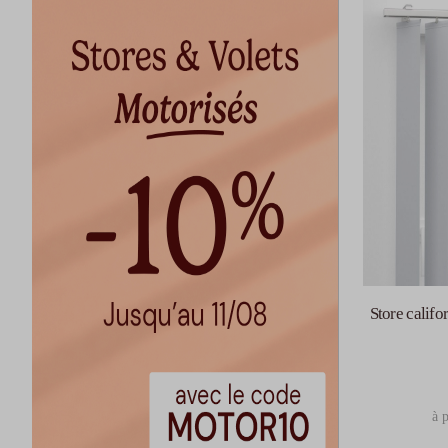
Store califo
à p