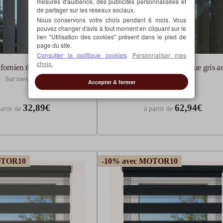
mesures d'audience, des publicités personnalisées et
de partager sur les réseaux sociaux.
Nous conservons votre choix pendant 6 mois. Vous
pouvez changer d'avis à tout moment en cliquant sur le
lien "Utilisation des cookies" présent dans le pied de
page du site.
Consulter la politique cookies
.
Personnaliser mes
choix.
ifornien thermique gris
Store californien thermique gris ac
Sur mesure
Sur mesure
Accepter & fermer
32,89€
62,94€
artir de
à partir de
OTOR10
-10% avec MOTOR10