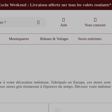
xclu Weekend : Livraison offerte sur tous les volets roulants*
stores intérieurs et volets motorisés*
stores bannes standards
moustiquaires
Aide
Nous contacter
Moustiquaires
Rideaux & Voilages
Stores extérieurs
e à votre décoration intérieure. Fabriqués en Europe, ces stores son
nos stores gris résisteront à l'épreuve du temps. Décorez votre intérieu