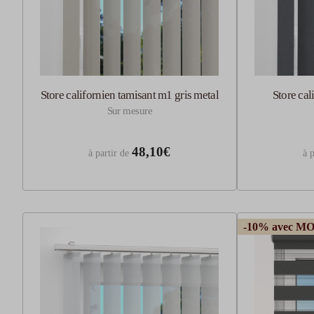
Store californien tamisant m1 gris metal
Store cal
Sur mesure
48,10€
à partir de
à p
-10% avec M