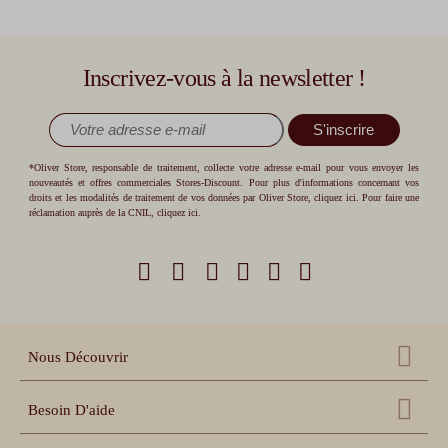
Inscrivez-vous à la newsletter !
S'inscrire
*Oliver Store, responsable de traitement, collecte votre adresse e-mail pour vous envoyer les
nouveautés et offres commerciales Stores-Discount. Pour plus d'informations concernant vos
droits et les modalités de traitement de vos données par Oliver Store,
cliquez ici
. Pour faire une
réclamation auprès de la CNIL,
cliquez ici
.
Nous Découvrir
Qui sommes nous ?
Besoin D'aide
Nos références
Nous contacter