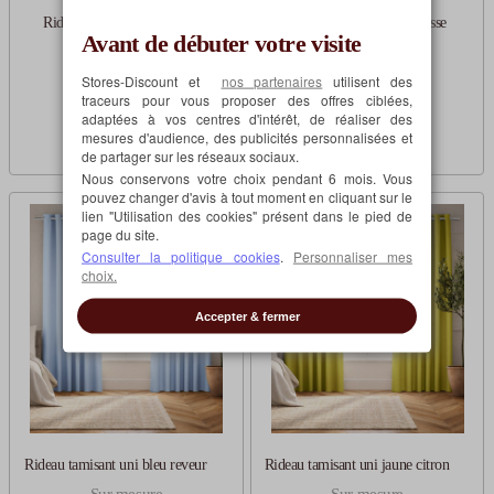
Rideau occultant uni noir
Rideau tamisant uni blanc casse
Avant de débuter votre visite
Sur mesure
Sur mesure
Stores-Discount et
nos partenaires
utilisent des
traceurs pour vous proposer des offres ciblées,
24,29€
26,93€
à partir de
à partir de
adaptées à vos centres d'intérêt, de réaliser des
mesures d'audience, des publicités personnalisées et
de partager sur les réseaux sociaux.
Nous conservons votre choix pendant 6 mois. Vous
pouvez changer d'avis à tout moment en cliquant sur le
lien "Utilisation des cookies" présent dans le pied de
page du site.
Consulter la politique cookies
.
Personnaliser mes
choix.
Accepter & fermer
Rideau tamisant uni bleu reveur
Rideau tamisant uni jaune citron
Sur mesure
Sur mesure