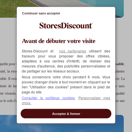
Continuer sans accepter
Avant de débuter votre visite
Stores-Discount et
nos partenaires
utilisent des
traceurs pour vous proposer des offres ciblées,
adaptées à vos centres d'intérêt, de réaliser des
jardin pour se protéger du soleil. La pergola se distingue par son
élégance remarquable
,
mesures d'audience, des publicités personnalisées et
de partager sur les réseaux sociaux.
uité, la structure en bois de la pergola laisse la possibilité d'y faire pousser des plantes
Nous conservons votre choix pendant 6 mois. Vous
ble. Il existe aussi des pergolas démontables, qui peuvent être mises à l'abri l'hiver. La
pouvez changer d'avis à tout moment en cliquant sur le
tituée de lames en aluminium étanches et orientables, qui permettent de régler le taux
lien "Utilisation des cookies" présent dans le pied de
page du site.
tite véranda. Les prix sont extrêmement variables selon les types de pergolas et la qualité
Consulter la politique cookies
.
Personnaliser mes
e le coût d'une pergola fixe et décorative est susceptible d'atteindre 4 000 euros. Pour une
choix.
Accepter & fermer