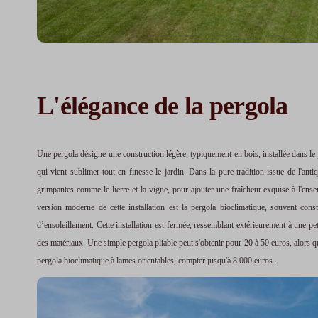
L'élégance de la pergola
Une pergola désigne une construction légère, typiquement en bois, installée dans le 
qui vient sublimer tout en finesse le jardin. Dans la pure tradition issue de l'antiq
grimpantes comme le lierre et la vigne, pour ajouter une fraîcheur exquise à l'ensem
version moderne de cette installation est la pergola bioclimatique, souvent cons
d’ensoleillement. Cette installation est fermée, ressemblant extérieurement à une pe
des matériaux. Une simple pergola pliable peut s'obtenir pour 20 à 50 euros, alors qu
pergola bioclimatique à lames orientables, compter jusqu'à 8 000 euros.