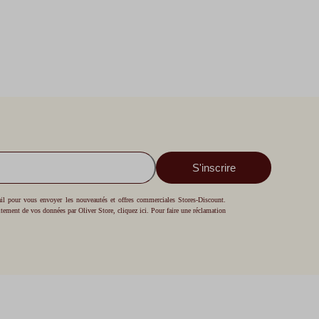
S'inscrire
mail pour vous envoyer les nouveautés et offres commerciales Stores-Discount.
aitement de vos données par Oliver Store,
cliquez ici
. Pour faire une réclamation