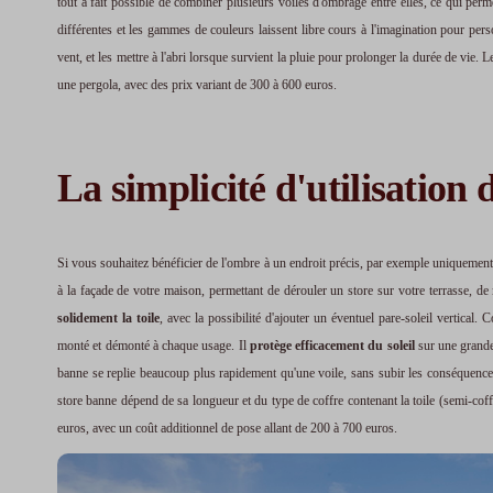
tout à fait possible de combiner plusieurs voiles d'ombrage entre elles, ce qui perm
différentes et les gammes de couleurs laissent libre cours à l'imagination pour pers
vent, et les mettre à l'abri lorsque survient la pluie pour prolonger la durée de vi
une pergola, avec des prix variant de 300 à 600 euros.
La simplicité d'utilisation
Si vous souhaitez bénéficier de l'ombre à un endroit précis, par exemple uniquement s
à la façade de votre maison, permettant de dérouler un store sur votre terrasse, 
solidement la toile
, avec la possibilité d'ajouter un éventuel pare-soleil vertical.
monté et démonté à chaque usage. Il
protège efficacement du soleil
sur une grande
banne se replie beaucoup plus rapidement qu'une voile, sans subir les conséquences
store banne dépend de sa longueur et du type de coffre contenant la toile (semi-coff
euros, avec un coût additionnel de pose allant de 200 à 700 euros.