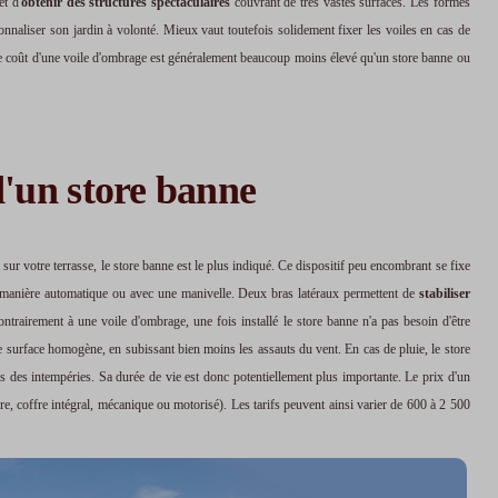
et d'
obtenir des structures spectaculaires
couvrant de très vastes surfaces. Les formes
onnaliser son jardin à volonté. Mieux vaut toutefois solidement fixer les voiles en cas de
e. Le coût d'une voile d'ombrage est généralement beaucoup moins élevé qu'un store banne ou
 d'un store banne
ur votre terrasse, le store banne est le plus indiqué. Ce dispositif peu encombrant se fixe
de manière automatique ou avec une manivelle. Deux bras latéraux permettent de
stabiliser
 Contrairement à une voile d'ombrage, une fois installé le store banne n'a pas besoin d'être
 surface homogène, en subissant bien moins les assauts du vent. En cas de pluie, le store
 des intempéries. Sa durée de vie est donc potentiellement plus importante. Le prix d'un
re, coffre intégral, mécanique ou motorisé). Les tarifs peuvent ainsi varier de 600 à 2 500