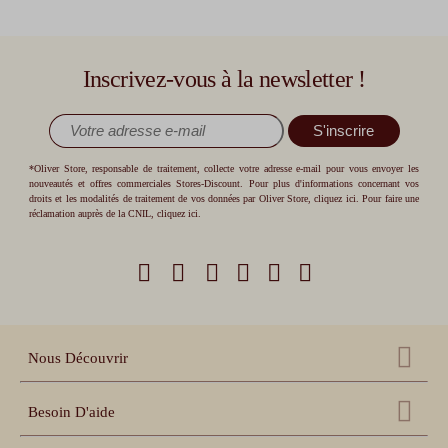
Inscrivez-vous à la newsletter !
S'inscrire
*Oliver Store, responsable de traitement, collecte votre adresse e-mail pour vous envoyer les
nouveautés et offres commerciales Stores-Discount. Pour plus d'informations concernant vos
droits et les modalités de traitement de vos données par Oliver Store,
cliquez ici
. Pour faire une
réclamation auprès de la CNIL,
cliquez ici
.
Nous Découvrir
Qui sommes nous ?
Besoin D'aide
Nos références
Nous contacter