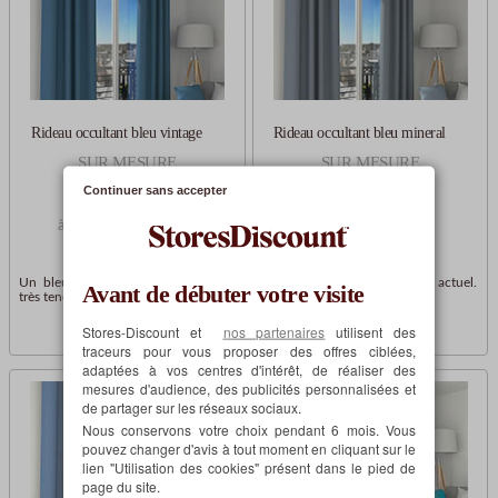
Rideau occultant bleu vintage
Rideau occultant bleu mineral
SUR MESURE
SUR MESURE
Continuer sans accepter
26,93€
26,93€
à partir de
à partir de
Un bleu un peu vintage, un rideau
Un bleu mineral profond, très actuel.
Avant de débuter votre visite
très tendance !
Stores-Discount et
nos partenaires
utilisent des
traceurs pour vous proposer des offres ciblées,
adaptées à vos centres d'intérêt, de réaliser des
mesures d'audience, des publicités personnalisées et
de partager sur les réseaux sociaux.
Nous conservons votre choix pendant 6 mois. Vous
pouvez changer d'avis à tout moment en cliquant sur le
lien "Utilisation des cookies" présent dans le pied de
page du site.