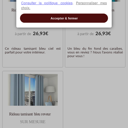
Consulter la politique cookies
.
Personnaliser mes
choix.
Rideau tamisant bleu ciel
Rideau tamisant bleu caraibes
SUR MESURE
SUR MESURE
Accepter & fermer
26,93€
26,93€
à partir de
à partir de
Ce rideau tamisant bleu ciel est
Un bleu du fin fond des caraibes,
parfait pour votre intérieur.
vous en reviez ? Nous l'avons réalisé
pour vous !
Rideau tamisant bleu reveur
SUR MESURE